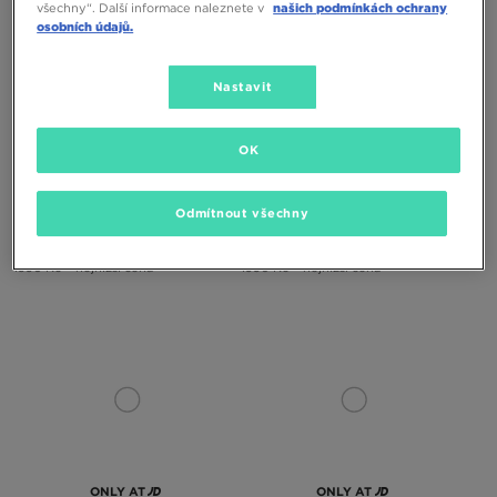
všechny“. Další informace naleznete v
našich podmínkách ochrany
osobních údajů.
Nastavit
OK
LACOSTE KALHOTY URBAN
LACOSTE KALHOTY URBAN
Odmítnout všechny
1690 Kč
2590 Kč
1490 Kč
2590 Kč
1990 Kč
– nejnižší cena
1990 Kč
– nejnižší cena
ONLY AT
ONLY AT