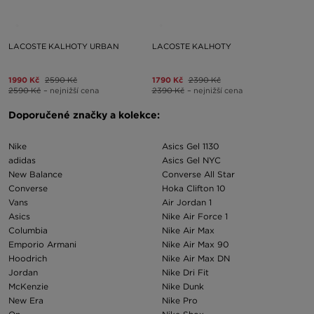
LACOSTE KALHOTY URBAN
LACOSTE KALHOTY
1990 Kč
2590 Kč
1790 Kč
2390 Kč
2590 Kč
– nejnižší cena
2390 Kč
– nejnižší cena
Doporučené značky a kolekce:
Nike
Asics Gel 1130
adidas
Asics Gel NYC
New Balance
Converse All Star
Converse
Hoka Clifton 10
Vans
Air Jordan 1
Asics
Nike Air Force 1
Columbia
Nike Air Max
Emporio Armani
Nike Air Max 90
Hoodrich
Nike Air Max DN
Jordan
Nike Dri Fit
McKenzie
Nike Dunk
New Era
Nike Pro