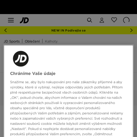
NEW IN Podívejte se
JD Sports
Oblečení
Kalhoty
Lacoste kalhoty
4 produkty
Chráníme Vaše údaje
Seřadit:
Doporučené
Filtrovat
1
Snažíme se, aby bylo nakupování pro naše zákazníky příjemné a aby
výrobky, které si vybírají, nejlépe odpovídaly jejich potřebám. Přitom
plně respektujeme bezpečnost všech osobních údajů. Klikněte na
„OK“, pokud chcete, abychom informace o Vašem chování na našich
Lacoste
Vybrané:
Smazat vše
webových stránkách používali k vypracování personalizovaného
obsahu speciálně pro Vás, včetně doporučení produktů
přizpůsobených Vašim potřebám a zájmům, personalizované reklamy
nebo k zapamatování vašich vybraných preferencí. Své rozhodnutí a
nastavení souborů cookie můžete kdykoli změnit výběrem možnosti
„Nastavit“. Pokud si nepřejete dostávat personalizované nabídky
produktů přizpůsobené Vašim preferencím, zvolte „Odmítnout