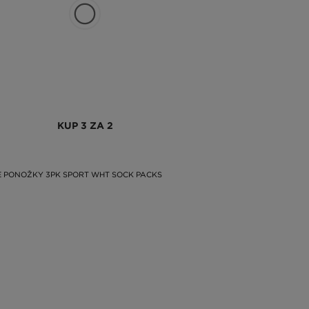
ukni. Může to fungovat!
A pokud hledáte bílé ponožky
ěle sestavené sady a multipacky a střihy v několika
KUP 3 ZA 2
 PONOŽKY 3PK SPORT WHT SOCK PACKS