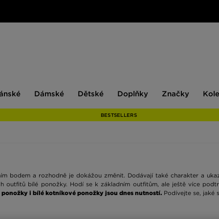
ské
Dámské
Dětské
Doplňky
Značky
ánské
Dámské
Dětské
Doplňky
Značky
Kol
BESTSELLERS
vním bodem a rozhodně je dokážou změnit. Dodávají také charakter a ukazu
 outfitů bílé ponožky. Hodí se k základním outfitům, ale ještě více podtrh
 ponožky i bílé kotníkové ponožky jsou dnes nutností.
Podívejte se, jaké si