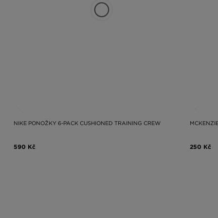
k vašim oblíbeným oversize teniskám, volné péřové bundě a... plisované s
ly od nejlepších značek: Nike, Jordan, adidas, McKenzie a Hoodrich, skv
může změnit celý váš outfit.
NIKE PONOŽKY 6-PACK CUSHIONED TRAINING CREW
MCKENZIE
590 Kč
250 Kč