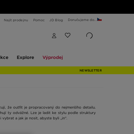
Doručujeme do...
Najít prodejnu
Pomoc
JD Blog
Explore
Výprodej
ekce
Explore
Výprodej
NEWSLETTER
jí, že outfit je propracovaný do nejmenšího detailu.
ují ty odvážné. Lze je ladit ke stylu podle struktury
 vybrat a jak je nosit, abyste byli „in“.