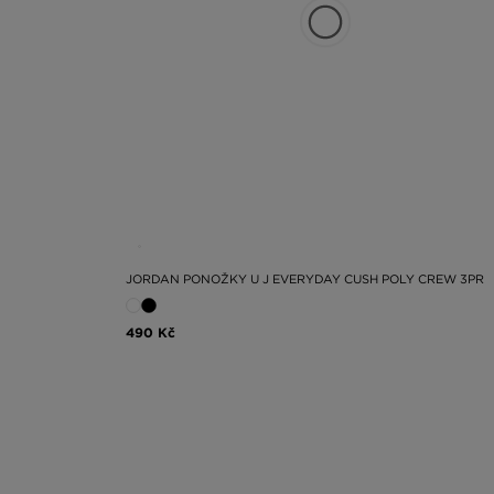
mono-lookech. Máte rádi experimenty? Zkuste je přidat 
nejvyšší kvality, nahlédněte do JD Sports – máme mode
délkách.
Určitě si najdete něco pro sebe a toto „něco“ 
JORDAN PONOŽKY U J EVERYDAY CUSH POLY CREW 3PR
490 Kč