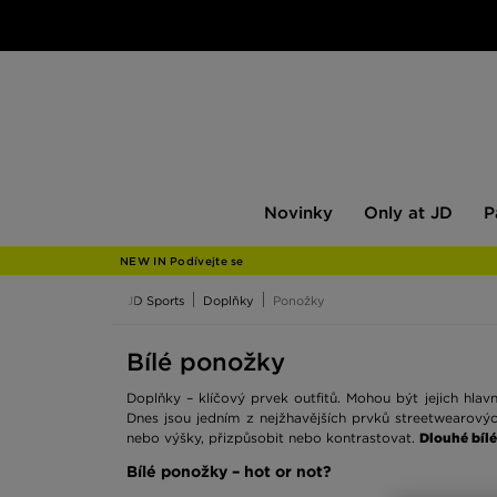
Novinky
Only
Pán
Novinky
Only at JD
P
at
JD
NEW IN Podívejte se
JD Sports
Doplňky
Ponožky
Bílé ponožky
Doplňky – klíčový prvek outfitů. Mohou být jejich hla
Dnes jsou jedním z nejžhavějších prvků streetwearových
nebo výšky, přizpůsobit nebo kontrastovat.
Dlouhé bílé
Bílé ponožky – hot or not?