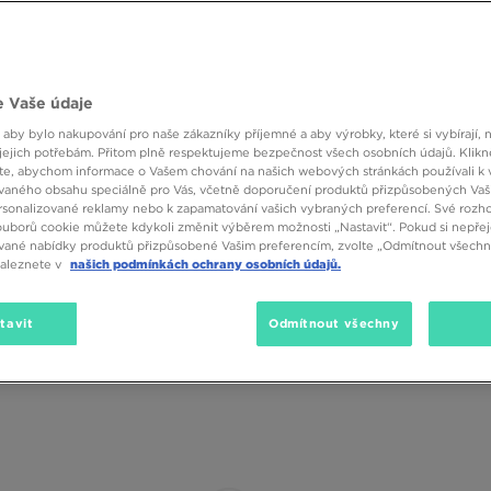
te Lotus, nosí bílé ponožky ke elegantním botám stejně stylově. V jejích
asickým mokasínám a dokonce i k sandálům na podpatku.”
[Vogue]
Značka
Velikost
Barva
é ponožky mohou vyvolávat kontroverze, ale jedno je jisté – skvěle ladí 
 Vaše údaje
u oblečení, jsou „in“ v preppy looku. Ačkoli nejviditelnější kombinací jso
mi nebo balerínkami. Protože pruhované ponožky se hodí i k polarizující
(2)
SALE
 aby bylo nakupování pro naše zákazníky příjemné a aby výrobky, které si vybírají, 
sandály s přezkami nebo slip-on botami v zemitých barvách. Jak zvládno
jejich potřebám. Přitom plně respektujeme bezpečnost všech osobních údajů. Klikn
ky k černým botám, ale tuto silnou kombinaci zkombinovat se stejně s
e, abychom informace o Vašem chování na našich webových stránkách používali k 
vaného obsahu speciálně pro Vás, včetně doporučení produktů přizpůsobených Va
sonalizované reklamy nebo k zapamatování vašich vybraných preferencí. Své rozho
ouborů cookie můžete kdykoli změnit výběrem možnosti „Nastavit“. Pokud si nepřej
vané nabídky produktů přizpůsobené Vašim preferencím, zvolte „Odmítnout všechny
y, filozofy a psychology. Vládne na módních molech a spojuje klasiku s m
naleznete v
našich podmínkách ochrany osobních údajů.
erá může vyvolávat hluboké úvahy – je symbolem nejen klidu, ale i prázdnoty
tavit
Odmítnout všechny
it. Bílá je totiž nadčasová barva, která se hodí ke každému stylu a v ka
ty. Každý z nás by měl mít ve svém šatníku kvalitní bílé tričko, bílou ov
tfit? V takových chvílích přicházejí na pomoc bílé topy a doplňky.
Bílé tr
tfitu se hodí téměř všechny – virální tenisky, mokasíny na platformě i ležé
žky totiž vypadají skvěle nejen v jednoduchých černobílých outfitech. Jsou
a tričkem s potiskem. Vyzkoušejte je v kombinaci s volnou mikinou s ka