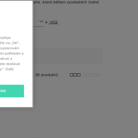
 stopách jdou it-girls, které během posledních týdnů
1
VÍCE
se street styleovými outfity.
Dobře vypadají v retro
u bílé ponožky Nike a tenisky nebo oversize sneakers-
m outfitům, které můžeme vidět na ulicích největších
nejlépe
ut takové silné kombinace? Nejlepší je pohrát si s
ěte na „OK“,
větlým vrškem, například bílým tričkem nebo bílou
vypracování
šim potřebám a
dnutí a
ete dostávat
“. Další
oderními trendy. V interiérovém designu tvoří základ
28 produktů
.”
[Elle]
OK
ždé dekádě. Skvěle vypadá ve sportovních soupravách,
ersize košili a... bílé ponožky adidas. Kontroverzní?
ičko, modré džíny, černý pásek a bílé ponožky, a máte
rní kecky.
 natolik univerzálním doplňkem, že vypadají dobře jak
pucí a bezrukávovým pufferem, ale také v džínových