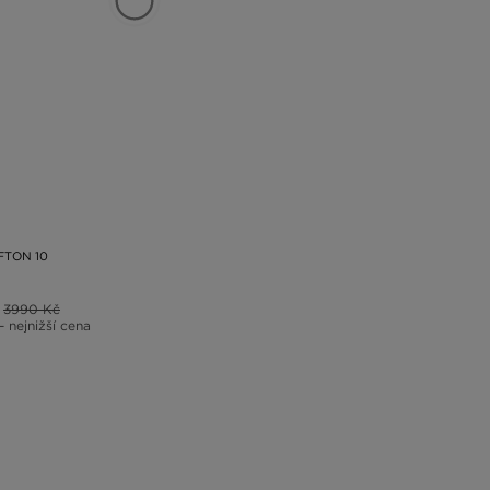
FTON 10
3990 Kč
– nejnižší cena