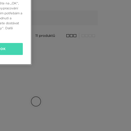
ěte na „OK“,
vypracování
šim potřebám a
dnutí a
ete dostávat
“. Další
11 produktů
OK