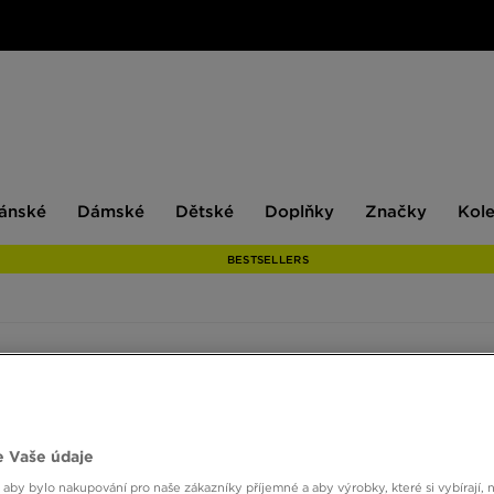
ské
Dámské
Dětské
Doplňky
Značky
ánské
Dámské
Dětské
Doplňky
Značky
Kol
BESTSELLERS
Pohlaví
Značka
1
Velikos
 Vaše údaje
 aby bylo nakupování pro naše zákazníky příjemné a aby výrobky, které si vybírají, 