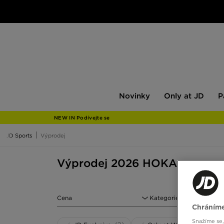
Novinky
Only
Pán
Novinky
Only at JD
P
at
JD
NEW IN Podívejte se
JD Sports
Výprodej
Výprodej 2026 HOKA
Cena
Kategorie
Chráníme
Snažíme se,