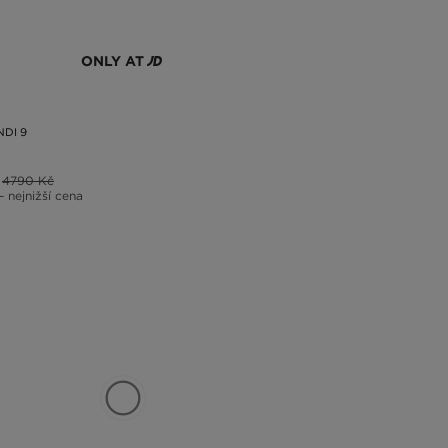
ONLY AT
DI 9
4790 Kč
– nejnižší cena