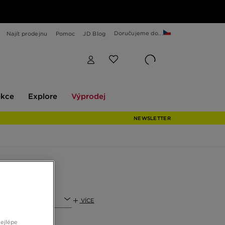
Doručujeme do...
Najít prodejnu
Pomoc
JD Blog
Explore
Výprodej
ekce
Explore
Výprodej
NEWSLETTER
t
VÍCE
nejlépe