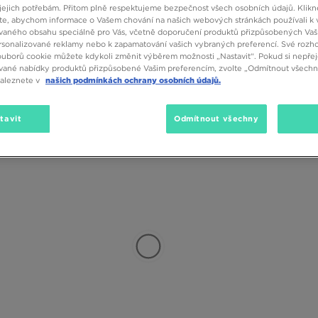
(11)
SALE
jejich potřebám. Přitom plně respektujeme bezpečnost všech osobních údajů. Klikn
e, abychom informace o Vašem chování na našich webových stránkách používali k 
vaného obsahu speciálně pro Vás, včetně doporučení produktů přizpůsobených Va
sonalizované reklamy nebo k zapamatování vašich vybraných preferencí. Své rozho
ouborů cookie můžete kdykoli změnit výběrem možnosti „Nastavit“. Pokud si nepřej
vané nabídky produktů přizpůsobené Vašim preferencím, zvolte „Odmítnout všechny
naleznete v
našich podmínkách ochrany osobních údajů.
tavit
Odmítnout všechny