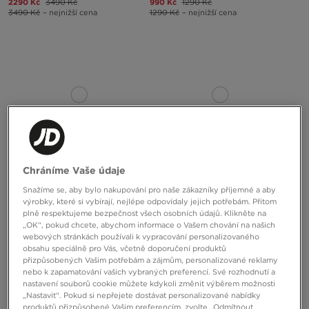
2290 Kč
3490 Kč
990 Kč
1290 Kč
3490 Kč
– nejnižší cena
1290 Kč
– nejnižší cena
Chráníme Vaše údaje
Snažíme se, aby bylo nakupování pro naše zákazníky příjemné a aby
JORDAN AIR 1 MID SE
JORDAN AIR 1 MID SE
výrobky, které si vybírají, nejlépe odpovídaly jejich potřebám. Přitom
plně respektujeme bezpečnost všech osobních údajů. Klikněte na
„OK“, pokud chcete, abychom informace o Vašem chování na našich
2390 Kč
3790 Kč
2490 Kč
3790 Kč
webových stránkách používali k vypracování personalizovaného
2990 Kč
– nejnižší cena
3790 Kč
– nejnižší cena
obsahu speciálně pro Vás, včetně doporučení produktů
přizpůsobených Vašim potřebám a zájmům, personalizované reklamy
nebo k zapamatování vašich vybraných preferencí. Své rozhodnutí a
nastavení souborů cookie můžete kdykoli změnit výběrem možnosti
„Nastavit“. Pokud si nepřejete dostávat personalizované nabídky
produktů přizpůsobené Vašim preferencím, zvolte „Odmítnout