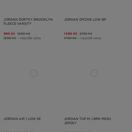
JORDAN ŠORTKY BROOKLYN
JORDAN SPIZIKE LOW BP
FLEECE VARSITY
990 Kč
1290 Kč
1490 Kč
2190 Kč
1290 Kč
– nejnižší cena
1790 Kč
– nejnižší cena
JORDAN AIR 1 LOW SE
JORDAN TOP M J BRK MESH
JERSEY