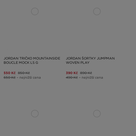
JORDAN TRIČKO MOUNTAINSIDE
JORDAN ŠORTKY JUMPMAN
BOUCLE MOCK LS G
WOVEN PLAY
550 Kč
850 Kč
390 Kč
890 Kč
650 Kč
– nejnižší cena
490 Kč
– nejnižší cena