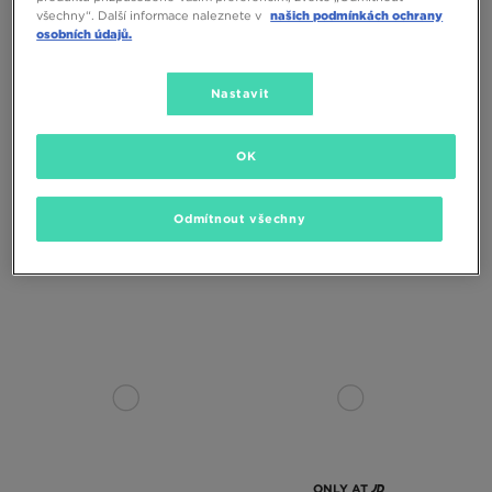
všechny“. Další informace naleznete v
našich podmínkách ochrany
osobních údajů.
Nastavit
ONLY AT
ONLY AT
OK
JORDAN ŠORTKY BROOKLYN
JORDAN ŠORTKY W BROOKLYN
FLEECE
FLEECE
Odmítnout všechny
990 Kč
1390 Kč
790 Kč
1290 Kč
1390 Kč
– nejnižší cena
950 Kč
– nejnižší cena
ONLY AT