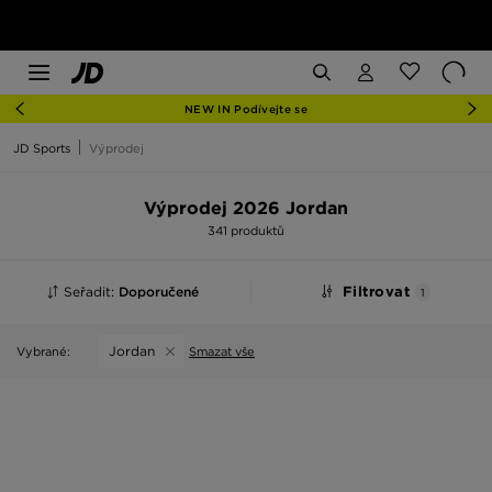
NEW IN Podívejte se
JD Sports
Výprodej
Výprodej 2026 Jordan
341 produktů
Seřadit:
Doporučené
Filtrovat
1
Jordan
Vybrané:
Smazat vše