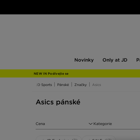
Novinky
Only
Pán
Novinky
Only at JD
P
at
JD
NEW IN Podívejte se
JD Sports
Pánské
Značky
Asics
Asics pánské
Cena
Kategorie