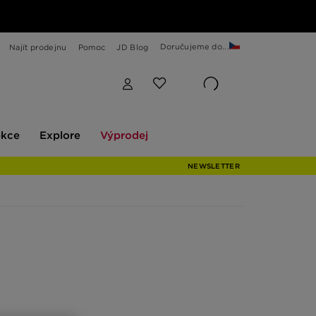
Doručujeme do...
Najít prodejnu
Pomoc
JD Blog
Explore
Výprodej
ekce
Explore
Výprodej
NEWSLETTER