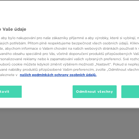
 Vaše údaje
 aby bylo nakupování pro naše zákazníky příjemné a aby výrobky, které si vybírají, 
jejich potřebám. Přitom plně respektujeme bezpečnost všech osobních údajů. Klikn
e, abychom informace o Vašem chování na našich webových stránkách používali k 
vaného obsahu speciálně pro Vás, včetně doporučení produktů přizpůsobených Va
sonalizované reklamy nebo k zapamatování vašich vybraných preferencí. Své rozho
ouborů cookie můžete kdykoli změnit výběrem možnosti „Nastavit“. Pokud si nepřej
vané nabídky produktů přizpůsobené Vašim preferencím, zvolte „Odmítnout všechny
naleznete v
našich podmínkách ochrany osobních údajů.
tavit
Odmítnout všechny