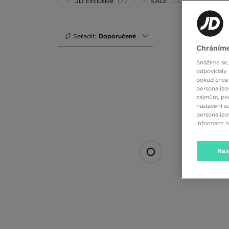
(7)
(13)
JD Exclusive
SALE
Seřadit:
Doporučené
Chráníme
Snažíme se,
odpovídaly 
pokud chcet
personalizo
zájmům, per
nastavení s
personalizo
informace 
Nas