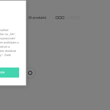
33 produktů
nejlépe
ěte na „OK“,
vypracování
šim potřebám a
dnutí a
ete dostávat
“. Další
OK