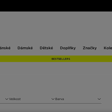
ské
Dámské
Dětské
Doplňky
Značky
ánské
Dámské
Dětské
Doplňky
Značky
Kol
BESTSELLERS
Velikost
Barva