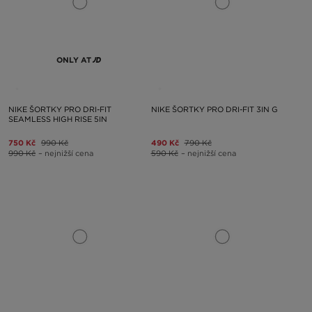
ONLY AT
NIKE ŠORTKY PRO DRI-FIT
NIKE ŠORTKY PRO DRI-FIT 3IN G
SEAMLESS HIGH RISE 5IN
750 Kč
990 Kč
490 Kč
790 Kč
990 Kč
– nejnižší cena
590 Kč
– nejnižší cena