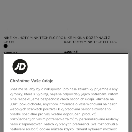
NIKE KALHOTY M NK TECH FLC PRO
NIKE MIKINA ROZEPÍNACÍ Z
CB OH
KAPTUREM M NK TECH FLC PRO
3390 Kč
3090 Kč
Chráníme Vaše údaje
Snažíme se, aby bylo nakupování pro naše zákazníky příjemné a aby
výrobky, které si vybírají, nejlépe odpovídaly jejich potřebám. Přitom
plně respektujeme bezpečnost všech osobních údajů. Klikněte na
„OK“, pokud chcete, abychom informace o Vašem chování na našich
webových stránkách používali k vypracování personalizovaného
obsahu speciálně pro Vás, včetně doporučení produktů
přizpůsobených Vašim potřebám a zájmům, personalizované reklamy
nebo k zapamatování vašich vybraných preferencí. Své rozhodnutí a
nastavení souborů cookie můžete kdykoli změnit výběrem možnosti