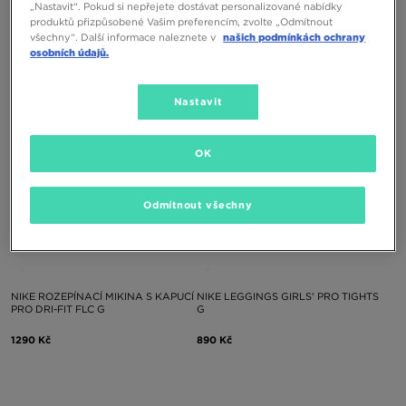
NIKE MIKINA ROZEPÍNACÍ PRO DRI-
NIKE BRA PRO DRI-FIT SEAMLESS
„Nastavit“. Pokud si nepřejete dostávat personalizované nabídky
FIT SEAMLESS MIDLAYER
LIGHT SUPPORT
produktů přizpůsobené Vašim preferencím, zvolte „Odmítnout
všechny“. Další informace naleznete v
našich podmínkách ochrany
1690 Kč
1090 Kč
osobních údajů.
Nastavit
OK
Odmítnout všechny
NIKE ROZEPÍNACÍ MIKINA S KAPUCÍ
NIKE LEGGINGS GIRLS' PRO TIGHTS
PRO DRI-FIT FLC G
G
1290 Kč
890 Kč