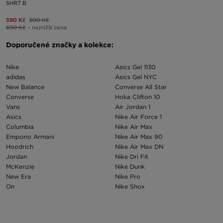
SHRT B
590 Kč
890 Kč
690 Kč
– nejnižší cena
Doporučené značky a kolekce:
Nike
Asics Gel 1130
adidas
Asics Gel NYC
New Balance
Converse All Star
Converse
Hoka Clifton 10
Vans
Air Jordan 1
Asics
Nike Air Force 1
Columbia
Nike Air Max
Emporio Armani
Nike Air Max 90
Hoodrich
Nike Air Max DN
Jordan
Nike Dri Fit
McKenzie
Nike Dunk
New Era
Nike Pro
On
Nike Shox
Puma
Nike Tech Fleece
Salomon
New Balance 740
Unlike Humans
New Balance 1000