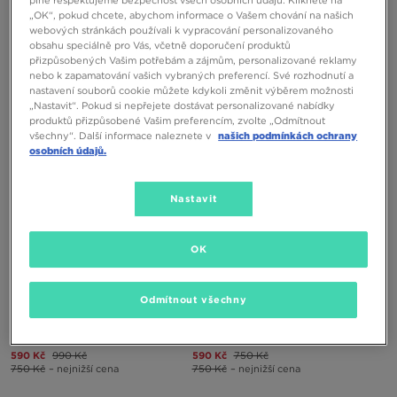
NIKE SWIM ŠORTKY ESSENTIAL 5"
NIKE SWIM ŠORTKY ESSENTIAL LAP
„OK“, pokud chcete, abychom informace o Vašem chování na našich
4" B
webových stránkách používali k vypracování personalizovaného
obsahu speciálně pro Vás, včetně doporučení produktů
850 Kč
550 Kč
750 Kč
přizpůsobených Vašim potřebám a zájmům, personalizované reklamy
990 Kč
– nejnižší cena
nebo k zapamatování vašich vybraných preferencí. Své rozhodnutí a
nastavení souborů cookie můžete kdykoli změnit výběrem možnosti
„Nastavit“. Pokud si nepřejete dostávat personalizované nabídky
produktů přizpůsobené Vašim preferencím, zvolte „Odmítnout
všechny“. Další informace naleznete v
našich podmínkách ochrany
osobních údajů.
Nastavit
OK
Odmítnout všechny
NIKE SWIM ŠORTKY ESSENTIAL 5"
NIKE SWIM ŠORTKY BREAKER
SOLID
590 Kč
990 Kč
590 Kč
750 Kč
750 Kč
– nejnižší cena
750 Kč
– nejnižší cena