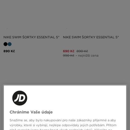
NIKE SWIM ŠORTKY ESSENTIAL 5"
NIKE SWIM ŠORTKY ESSENTIAL 5"
890 Kč
690 Kč
890 Kč
990 Kč
– nejnižší cena
Chráníme Vaše údaje
ONLY AT
Snažíme se, aby bylo nakupování pro naše zákazníky příjemné a aby
výrobky, které si vybírají, nejlépe odpovídaly jejich potřebám. Přitom
plně respektujeme bezpečnost všech osobních údajů. Klikněte na