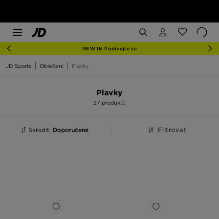
NEW IN Podívejte se
JD Sports
Oblečení
Plavky
Plavky
27 produktů
Seřadit:
Doporučené
Filtrovat