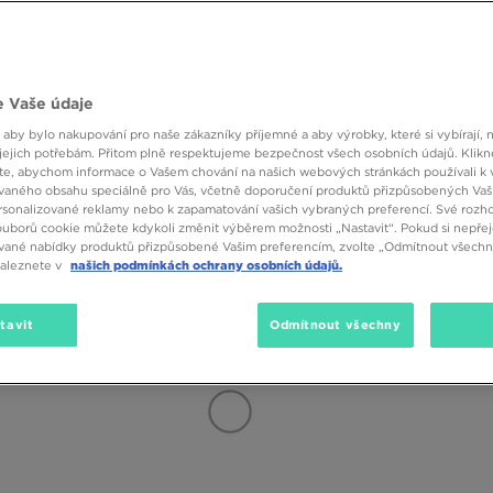
Značka
Velikost
Barva
 Vaše údaje
 aby bylo nakupování pro naše zákazníky příjemné a aby výrobky, které si vybírají, 
jejich potřebám. Přitom plně respektujeme bezpečnost všech osobních údajů. Klikn
e, abychom informace o Vašem chování na našich webových stránkách používali k 
vaného obsahu speciálně pro Vás, včetně doporučení produktů přizpůsobených Va
sonalizované reklamy nebo k zapamatování vašich vybraných preferencí. Své rozho
ouborů cookie můžete kdykoli změnit výběrem možnosti „Nastavit“. Pokud si nepřej
vané nabídky produktů přizpůsobené Vašim preferencím, zvolte „Odmítnout všechny
naleznete v
našich podmínkách ochrany osobních údajů.
tavit
Odmítnout všechny