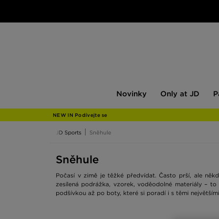
Novinky
Only
Pán
Novinky
Only at JD
P
at
JD
NEW IN Podívejte se
JD Sports
Sněhule
Sněhule
Počasí v zimě je těžké předvídat. Často prší, ale n
zesílená podrážka, vzorek, voděodolné materiály – to 
podšívkou až po boty, které si poradí i s těmi největší