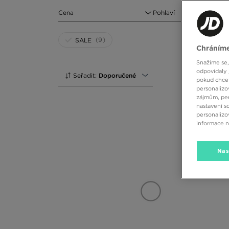
Cena
Pohlaví
(9)
SALE
Chráníme
Snažíme se,
odpovídaly 
Seřadit:
Doporučené
pokud chcet
personalizo
zájmům, per
nastavení s
personalizo
informace 
Nas