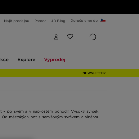
Doručujeme do...
Najít prodejnu
Pomoc
JD Blog
Explore
Výprodej
ekce
Explore
Výprodej
NEWSLETTER
ut – po svém a v naprostém pohodlí. Vysoký svršek,
.
Od městských bot s semišovým svrškem a vlněnou
.