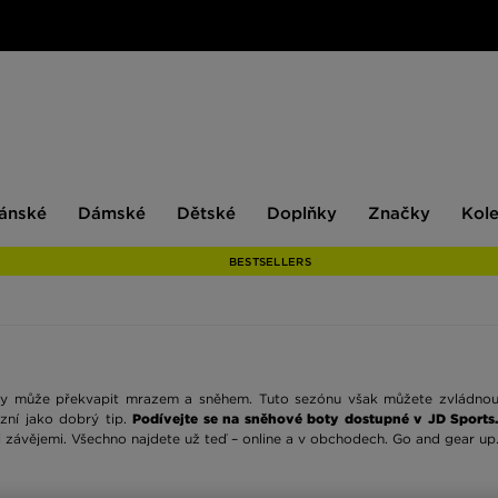
ské
Dámské
Dětské
Doplňky
Značky
ánské
Dámské
Dětské
Doplňky
Značky
Kol
BESTSELLERS
ěkdy může překvapit mrazem a sněhem. Tuto sezónu však můžete zvládno
zní jako dobrý tip.
Podívejte se na sněhové boty dostupné v JD Sports
mi závějemi. Všechno najdete už teď – online a v obchodech. Go and gear up