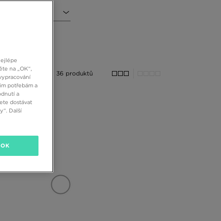
nejlépe
ěte na „OK“,
36 produktů
vypracování
šim potřebám a
dnutí a
ete dostávat
“. Další
OK