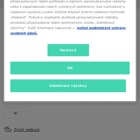
přizpůsobených Vašim potřebám a zájmům, personalizované reklamy
1/6
nebo k zapamatování vašich vybraných preferencí. Své rozhodnutí a
nastavení souborů cookie můžete kdykoli změnit výběrem možnosti
UGG CLASSIC ULTRA MINI
„Nastavit“. Pokud si nepřejete dostávat personalizované nabídky
produktů přizpůsobené Vašim preferencím, zvolte „Odmítnout
všechny“. Další informace naleznete v
našich podmínkách ochrany
osobních údajů.
4490 Kč
Nastavit
Dostupné Barvy
OK
Vyberte velikost
EU
US
Odmítnout všechny
36
37
38
39
40
41
Zjistit velikost