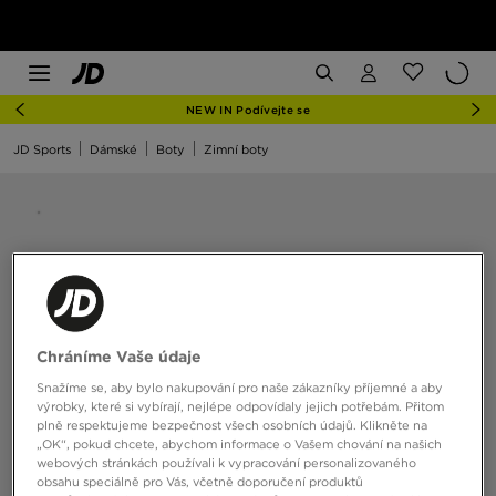
NEW IN Podívejte se
JD Sports
Dámské
Boty
Zimní boty
Chráníme Vaše údaje
Snažíme se, aby bylo nakupování pro naše zákazníky příjemné a aby
výrobky, které si vybírají, nejlépe odpovídaly jejich potřebám. Přitom
plně respektujeme bezpečnost všech osobních údajů. Klikněte na
„OK“, pokud chcete, abychom informace o Vašem chování na našich
webových stránkách používali k vypracování personalizovaného
obsahu speciálně pro Vás, včetně doporučení produktů