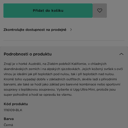
Přidat do košíku
Zkontrolujte dostupnost na prodejně
Podrobnosti o produktu
Znají je v horké Austrálii, na Zlatém pobřeží Kalifornie, v chladných
skandinávských zemích i na alpských sjezdovkách. Jejich kožený svršek s ovčí
vlnou je ideální jak při teplotách pod nulou, tak i při teplotách nad nulou.
Kromě toho vypadají dobře v základních outfitech, skvěle ladí s přírodními
barvami, ale také se hodí jako základ pro barevné kombinace nebo sportovní
soupravy s teplákovou soupravou. Vyberte si Ugg Ultra Mini, protože jsou
super pohodlné a hodí se opravdu ke všemu.
Kód produktu
1116109-BLK
Barva
Černá