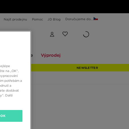
Doručujeme do...
Najít prodejnu
Pomoc
JD Blog
Explore
Výprodej
ekce
Explore
Výprodej
nejlépe
NEWSLETTER
ěte na „OK“,
vypracování
šim potřebám a
dnutí a
ete dostávat
“. Další
OK