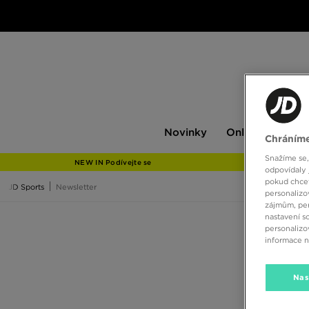
Novinky
Only
Pán
Novinky
Only at JD
P
Chráníme
at
JD
Snažíme se,
NEW IN Podívejte se
odpovídaly 
pokud chcet
JD Sports
Newsletter
personalizo
zájmům, per
nastavení s
personalizo
informace 
Nas