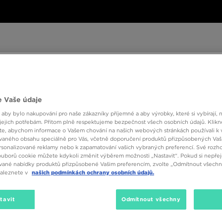
ské
Dámské
Dětské
Doplňky
Značky
ánské
Dámské
Dětské
Doplňky
Značky
Kol
 Vaše údaje
 aby bylo nakupování pro naše zákazníky příjemné a aby výrobky, které si vybírají, 
BESTSELLERS
jejich potřebám. Přitom plně respektujeme bezpečnost všech osobních údajů. Klikn
e, abychom informace o Vašem chování na našich webových stránkách používali k 
vaného obsahu speciálně pro Vás, včetně doporučení produktů přizpůsobených Va
sonalizované reklamy nebo k zapamatování vašich vybraných preferencí. Své rozho
ouborů cookie můžete kdykoli změnit výběrem možnosti „Nastavit“. Pokud si nepřej
vané nabídky produktů přizpůsobené Vašim preferencím, zvolte „Odmítnout všechny
naleznete v
našich podmínkách ochrany osobních údajů.
tavit
Odmítnout všechny