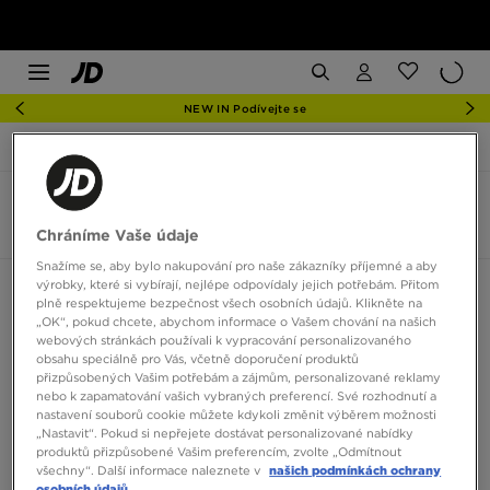
NEW IN Podívejte se
JD Sports
SOCKS PROMO: 3 V CENĚ 2
SOCKS PROMO: 3 V CENĚ 2
6 produktů
Chráníme Vaše údaje
Snažíme se, aby bylo nakupování pro naše zákazníky příjemné a aby
výrobky, které si vybírají, nejlépe odpovídaly jejich potřebám. Přitom
Seřadit:
Doporučené
Filtrovat
plně respektujeme bezpečnost všech osobních údajů. Klikněte na
„OK“, pokud chcete, abychom informace o Vašem chování na našich
webových stránkách používali k vypracování personalizovaného
obsahu speciálně pro Vás, včetně doporučení produktů
přizpůsobených Vašim potřebám a zájmům, personalizované reklamy
nebo k zapamatování vašich vybraných preferencí. Své rozhodnutí a
nastavení souborů cookie můžete kdykoli změnit výběrem možnosti
„Nastavit“. Pokud si nepřejete dostávat personalizované nabídky
produktů přizpůsobené Vašim preferencím, zvolte „Odmítnout
všechny“. Další informace naleznete v
našich podmínkách ochrany
osobních údajů.