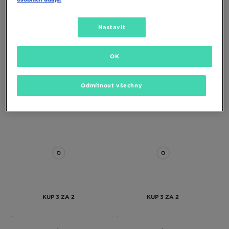
Nastavit
KUP 3 ZA 2
KUP 3 ZA 2
OK
MCKENZIE PONOŽKY 3PK SPORT
MCKENZIE PONOŽKY 3PK LOW PED
WHT SOCK PACKS
BLK
Odmítnout všechny
250 Kč
250 Kč
KUP 3 ZA 2
KUP 3 ZA 2