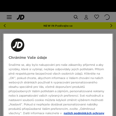
NEW IN Podívejte se
JD Sports
SOCKS PROMO: 3 V CENĚ 2
SOCKS PROMO: 3 V CENĚ 2
6 produktů
Chráníme Vaše údaje
Snažíme se, aby bylo nakupování pro naše zákazníky příjemné a aby
Seřadit:
Doporučené
Filtrovat
1
výrobky, které si vybírají, nejlépe odpovídaly jejich potřebám. Přitom
plně respektujeme bezpečnost všech osobních údajů. Klikněte na
„OK“, pokud chcete, abychom informace o Vašem chování na našich
webových stránkách používali k vypracování personalizovaného
Doplňky
Vybrané:
Smazat vše
obsahu speciálně pro Vás, včetně doporučení produktů
přizpůsobených Vašim potřebám a zájmům, personalizované reklamy
nebo k zapamatování vašich vybraných preferencí. Své rozhodnutí a
nastavení souborů cookie můžete kdykoli změnit výběrem možnosti
„Nastavit“. Pokud si nepřejete dostávat personalizované nabídky
produktů přizpůsobené Vašim preferencím, zvolte „Odmítnout
všechny“. Další informace naleznete v
našich podmínkách ochrany