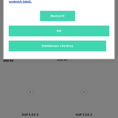
osobních údajů.
Nastavit
KUP 3 ZA 2
KUP 3 ZA 2
OK
Odmítnout všechny
MCKENZIE PONOŽKY 3PK SPORT
MCKENZIE PONOŽKY 3PK LOW PED
WHT SOCK PACKS
BLK
250 Kč
250 Kč
KUP 3 ZA 2
KUP 3 ZA 2