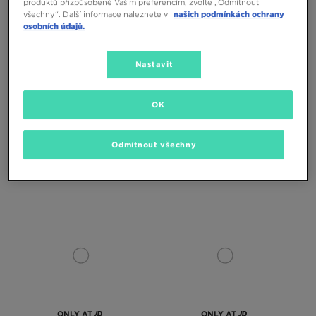
produktů přizpůsobené Vašim preferencím, zvolte „Odmítnout
všechny“. Další informace naleznete v
našich podmínkách ochrany
osobních údajů.
Nastavit
ONLY AT
ONLY AT
OK
FILA PANACHE
NEW BALANCE 740
Odmítnout všechny
990 Kč
1390 Kč
1590 Kč
2490 Kč
1390 Kč
– nejnižší cena
1790 Kč
– nejnižší cena
ONLY AT
ONLY AT