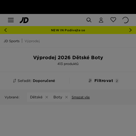
NEW IN Podívejte se
JD Sports
Výprodej
Výprodej 2026 Dětské Boty
413 produktů
Seřadit:
Doporučené
Filtrovat
2
Dětské
Boty
Vybrané:
Smazat vše