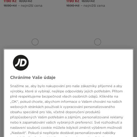
1190 Kč
1690 Kč
1190 Kč
1690 Kč
1690 Kč
– nejnižší cena
1690 Kč
– nejnižší cena
Chráníme Vaše údaje
Snažíme se, aby bylo nakupování pro naše zákazníky příjemné a aby
FILA DISRUPTOR
FILA DISRUPTOR
výrobky, které si vybírají, nejlépe odpovídaly jejich potřebám. Přitom
plně respektujeme bezpečnost všech osobních údajů. Klikněte na
„OK“, pokud chcete, abychom informace o Vašem chování na našich
1290 Kč
2490 Kč
1190 Kč
1690 Kč
webových stránkách používali k vypracování personalizovaného
1490 Kč
– nejnižší cena
1690 Kč
– nejnižší cena
obsahu speciálně pro Vás, včetně doporučení produktů
přizpůsobených Vašim potřebám a zájmům, personalizované reklamy
nebo k zapamatování vašich vybraných preferencí. Své rozhodnutí a
nastavení souborů cookie můžete kdykoli změnit výběrem možnosti
„Nastavit“. Pokud si nepřejete dostávat personalizované nabídky