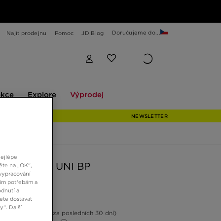
Doručujeme do...
Najít prodejnu
Pomoc
JD Blog
Explore
Výprodej
ekce
Explore
Výprodej
NEWSLETTER
nejlépe
N MVP 92 UNI BP
ěte na „OK“,
vypracování
šim potřebám a
dnutí a
Kč
ete dostávat
“. Další
16%
(Nejnižší cena za posledních 30 dní)