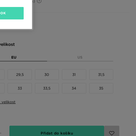
50%
(Původní cena)
OK
 barvy
elikost
EU
US
29,5
30
31
31,5
33
33,5
34
35
t velikost
Přidat do košíku