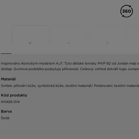
Inspirováno ikonickým modelem AJ7. Tyto dětské tenisky MVP 92 od Jordan mají svrš
došlap. Gumová podrážka poskytuje přilnavost. Celkový vzhled dotváří logo Jump
Materiál
Svršek: přírodní kůže, syntetická kůže, textilní materiál/ Polstrování: textilní mate
Kód produktu
IH1406-014
Barva
Šedá