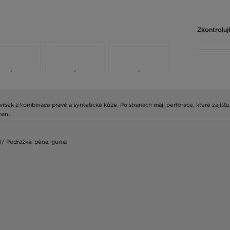
Zkontroluj
ek z kombinace pravé a syntetické kůže. Po stranách mají perforace, které zajišťuj
man.
riál/ Podrážka: pěna, guma