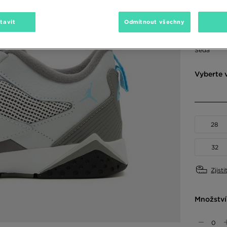
2190 Kč
-
tavit
Odmítnout všechny
Dostupné
Šedá
Vyberte v
28
32
Zjisti
Množství