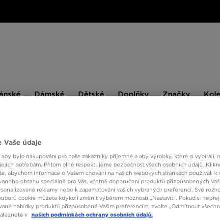
ské
Dámské
Dětské
Doplňky
Značky
ánské
Dámské
Dětské
Doplňky
Značky
Kol
BESTSELLERS
 Vaše údaje
 aby bylo nakupování pro naše zákazníky příjemné a aby výrobky, které si vybírají, 
JORDA
jejich potřebám. Přitom plně respektujeme bezpečnost všech osobních údajů. Klikn
e, abychom informace o Vašem chování na našich webových stránkách používali k 
vaného obsahu speciálně pro Vás, včetně doporučení produktů přizpůsobených Va
sonalizované reklamy nebo k zapamatování vašich vybraných preferencí. Své rozho
1090 
ouborů cookie můžete kdykoli změnit výběrem možnosti „Nastavit“. Pokud si nepřej
vané nabídky produktů přizpůsobené Vašim preferencím, zvolte „Odmítnout všechny
1290 Kč
-
naleznete v
našich podmínkách ochrany osobních údajů.