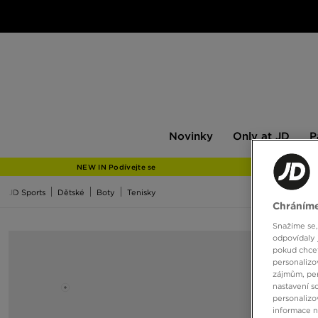
Novinky
Only
Pán
Novinky
Only at JD
P
at
JD
NEW IN Podívejte se
JD Sports
Dětské
Boty
Tenisky
Chráníme
Snažíme se,
odpovídaly 
pokud chcet
personalizo
zájmům, per
nastavení s
personalizo
informace 