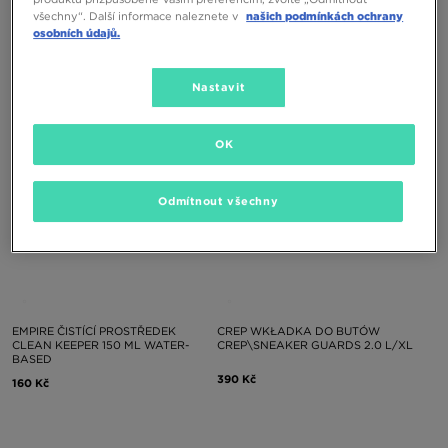
EMPIRE OSVĚŽOVAČ FRESH
EMPIRE IMPREGNAČNÍ PŘÍPRAVEK
všechny“. Další informace naleznete v
našich podmínkách ochrany
EXPRESS 150 ML WATER-BASED
DIRT BLOCKER 150 ML WATER-
BASED
osobních údajů.
160 Kč
160 Kč
Nastavit
OK
Odmítnout všechny
EMPIRE ČISTÍCÍ PROSTŘEDEK
CREP WKŁADKA DO BUTÓW
CLEAN KEEPER 150 ML WATER-
CREP\SNEAKER GUARDS 2.0 L/XL
BASED
390 Kč
160 Kč