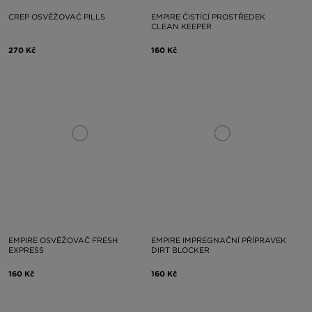
CREP OSVĚŽOVAČ PILLS
EMPIRE ČISTÍCÍ PROSTŘEDEK
CLEAN KEEPER
270 Kč
160 Kč
EMPIRE OSVĚŽOVAČ FRESH
EMPIRE IMPREGNAČNÍ PŘÍPRAVEK
EXPRESS
DIRT BLOCKER
160 Kč
160 Kč