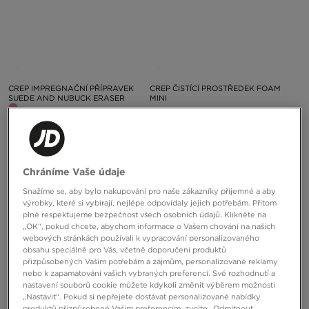
CREP IMPREGNAČNÍ PŘÍPRAVEK
CREP ČISTÍCÍ PROSTŘEDEK FOAM
SUEDE AND NUBUCK ERASER
MINI
350 Kč
250 Kč
Chráníme Vaše údaje
Snažíme se, aby bylo nakupování pro naše zákazníky příjemné a aby
výrobky, které si vybírají, nejlépe odpovídaly jejich potřebám. Přitom
plně respektujeme bezpečnost všech osobních údajů. Klikněte na
„OK“, pokud chcete, abychom informace o Vašem chování na našich
webových stránkách používali k vypracování personalizovaného
obsahu speciálně pro Vás, včetně doporučení produktů
přizpůsobených Vašim potřebám a zájmům, personalizované reklamy
nebo k zapamatování vašich vybraných preferencí. Své rozhodnutí a
nastavení souborů cookie můžete kdykoli změnit výběrem možnosti
„Nastavit“. Pokud si nepřejete dostávat personalizované nabídky
produktů přizpůsobené Vašim preferencím, zvolte „Odmítnout