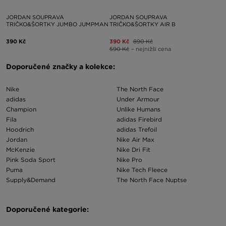
JORDAN SOUPRAVA
JORDAN SOUPRAVA
TRIČKO&ŠORTKY JUMBO JUMPMAN
TRIČKO&ŠORTKY AIR B
390 Kč
390 Kč
890 Kč
590 Kč
– nejnižší cena
Doporučené značky a kolekce:
Nike
The North Face
adidas
Under Armour
Champion
Unlike Humans
Fila
adidas Firebird
Hoodrich
adidas Trefoil
Jordan
Nike Air Max
McKenzie
Nike Dri Fit
Pink Soda Sport
Nike Pro
Puma
Nike Tech Fleece
Supply&Demand
The North Face Nuptse
Doporučené kategorie: