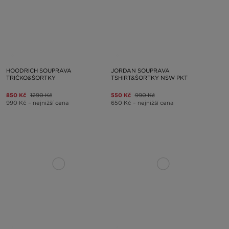
HOODRICH SOUPRAVA
JORDAN SOUPRAVA
TRIČKO&ŠORTKY
TSHIRT&ŠORTKY NSW PKT
850 Kč
1290 Kč
550 Kč
990 Kč
990 Kč
– nejnižší cena
650 Kč
– nejnižší cena