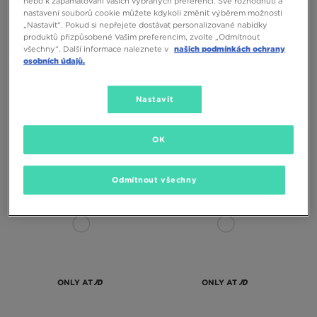
nebo k zapamatování vašich vybraných preferencí. Své rozhodnutí a
nastavení souborů cookie můžete kdykoli změnit výběrem možnosti
„Nastavit“. Pokud si nepřejete dostávat personalizované nabídky
produktů přizpůsobené Vašim preferencím, zvolte „Odmítnout
ONLY AT
ONLY AT
všechny“. Další informace naleznete v
našich podmínkách ochrany
osobních údajů.
JORDAN SOUPRAVA
MCKENZIE SOUPRAVA
Nastavit
MIKINA&KALHOTY MJ ARCH
MIKINA&KALHOTY CASSON
TRICOT
550 Kč
990 Kč
750 Kč
1490 Kč
650 Kč
– nejnižší cena
890 Kč
– nejnižší cena
OK
Odmítnout všechny
ONLY AT
ONLY AT