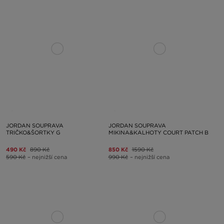
JORDAN SOUPRAVA
JORDAN SOUPRAVA
TRIČKO&ŠORTKY G
MIKINA&KALHOTY COURT PATCH B
490 Kč
890 Kč
850 Kč
1590 Kč
590 Kč
– nejnižší cena
990 Kč
– nejnižší cena