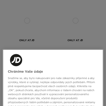
ONLY AT
ONLY AT
SUPPLY&DEMAND SOUPRAVA
SUPPLY&DEMAND SOUPRAVA
MIKINA&KALHOTY KENZOR
MIKINA&KALHOTY KENZOR
990 Kč
1490 Kč
750 Kč
1490 Kč
Chráníme Vaše údaje
1190 Kč
– nejnižší cena
850 Kč
– nejnižší cena
Snažíme se, aby bylo nakupování pro naše zákazníky příjemné a aby
výrobky, které si vybírají, nejlépe odpovídaly jejich potřebám. Přitom
plně respektujeme bezpečnost všech osobních údajů. Klikněte na
„OK“, pokud chcete, abychom informace o Vašem chování na našich
webových stránkách používali k vypracování personalizovaného
obsahu speciálně pro Vás, včetně doporučení produktů
přizpůsobených Vašim potřebám a zájmům, personalizované reklamy