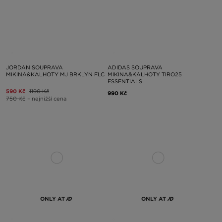
JORDAN SOUPRAVA
ADIDAS SOUPRAVA
MIKINA&KALHOTY MJ BRKLYN FLC
MIKINA&KALHOTY TIRO25
ESSENTIALS
590 Kč
1190 Kč
990 Kč
750 Kč
– nejnižší cena
ONLY AT
ONLY AT