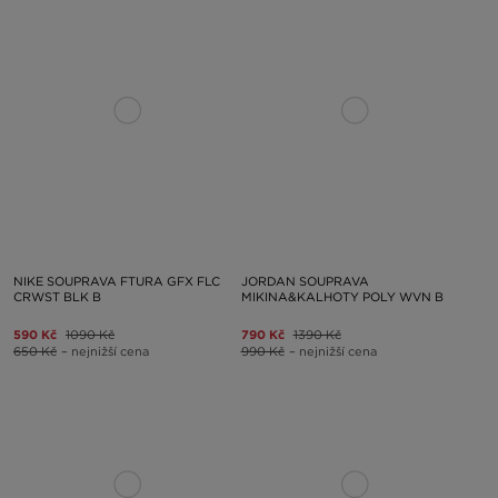
NIKE SOUPRAVA FTURA GFX FLC
JORDAN SOUPRAVA
CRWST BLK B
MIKINA&KALHOTY POLY WVN B
590 Kč
1090 Kč
790 Kč
1390 Kč
650 Kč
– nejnižší cena
990 Kč
– nejnižší cena