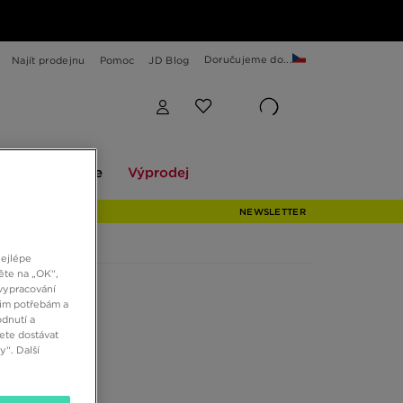
Doručujeme do...
Najít prodejnu
Pomoc
JD Blog
Explore
Výprodej
ekce
Explore
Výprodej
NEWSLETTER
nejlépe
ěte na „OK“,
vypracování
šim potřebám a
dnutí a
ete dostávat
“. Další