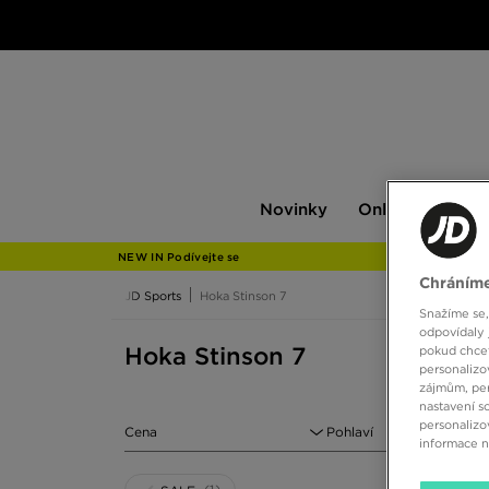
Novinky
Only
Pán
Novinky
Only at JD
P
at
JD
NEW IN Podívejte se
Chráníme
JD Sports
Hoka Stinson 7
Snažíme se,
odpovídaly 
Hoka Stinson 7
pokud chcet
personalizo
zájmům, per
nastavení s
personalizo
Cena
Pohlaví
informace 