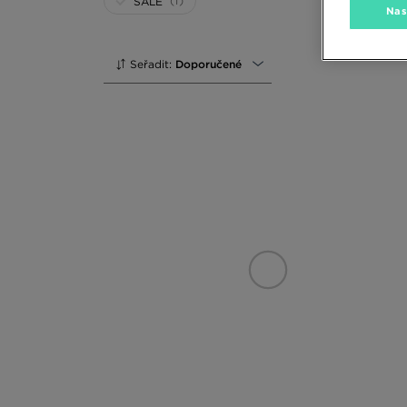
(1)
SALE
Nas
Seřadit:
Doporučené