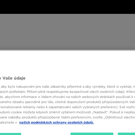
ské
Dámské
Dětské
Doplňky
Značky
ánské
Dámské
Dětské
Doplňky
Značky
Kol
BESTSELLERS
 Vaše údaje
 aby bylo nakupování pro naše zákazníky příjemné a aby výrobky, které si vybírají, 
jejich potřebám. Přitom plně respektujeme bezpečnost všech osobních údajů. Klikn
e, abychom informace o Vašem chování na našich webových stránkách používali k 
vaného obsahu speciálně pro Vás, včetně doporučení produktů přizpůsobených Va
sonalizované reklamy nebo k zapamatování vašich vybraných preferencí. Své rozho
ouborů cookie můžete kdykoli změnit výběrem možnosti „Nastavit“. Pokud si nepřej
vané nabídky produktů přizpůsobené Vašim preferencím, zvolte „Odmítnout všechny
Velikost
Barva
naleznete v
našich podmínkách ochrany osobních údajů.