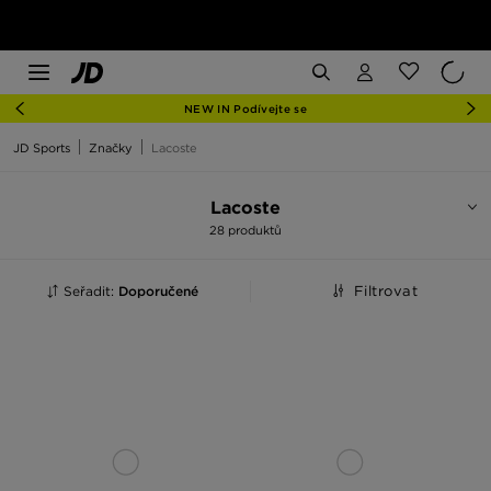
NEW IN Podívejte se
JD Sports
Značky
Lacoste
Lacoste
28 produktů
Seřadit:
Doporučené
Filtrovat