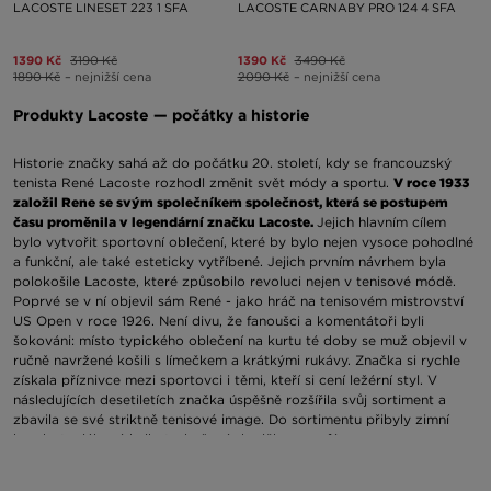
LACOSTE LINESET 223 1 SFA
LACOSTE CARNABY PRO 124 4 SFA
1390 Kč
3190 Kč
1390 Kč
3490 Kč
1890 Kč
– nejnižší cena
2090 Kč
– nejnižší cena
Produkty Lacoste — počátky a historie
Historie značky sahá až do počátku 20. století, kdy se francouzský
tenista René Lacoste rozhodl změnit svět módy a sportu.
V roce 1933
založil Rene se svým společníkem společnost, která se postupem
času proměnila v legendární značku Lacoste.
Jejich hlavním cílem
bylo vytvořit sportovní oblečení, které by bylo nejen vysoce pohodlné
a funkční, ale také esteticky vytříbené. Jejich prvním návrhem byla
polokošile Lacoste, které způsobilo revoluci nejen v tenisové módě.
Poprvé se v ní objevil sám René - jako hráč na tenisovém mistrovství
US Open v roce 1926. Není divu, že fanoušci a komentátoři byli
šokováni: místo typického oblečení na kurtu té doby se muž objevil v
ručně navržené košili s límečkem a krátkými rukávy. Značka si rychle
získala příznivce mezi sportovci i těmi, kteří si cení ležérní styl. V
následujících desetiletích značka úspěšně rozšířila svůj sortiment a
zbavila se své striktně tenisové image. Do sortimentu přibyly zimní
bundy, teplákové kalhoty, kožené doplňky a parfémy.
Firma Lacoste — kultovní krokodýl, který dobyl svět