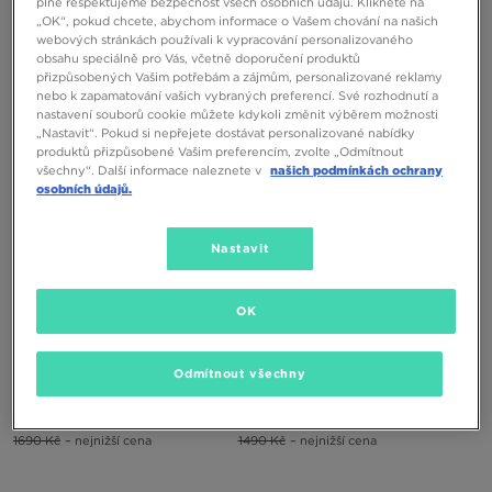
LACOSTE TRIČKO
LACOSTE ŠORTKY
plně respektujeme bezpečnost všech osobních údajů. Klikněte na
„OK“, pokud chcete, abychom informace o Vašem chování na našich
webových stránkách používali k vypracování personalizovaného
1690 Kč
1390 Kč
1690 Kč
obsahu speciálně pro Vás, včetně doporučení produktů
1690 Kč
– nejnižší cena
přizpůsobených Vašim potřebám a zájmům, personalizované reklamy
nebo k zapamatování vašich vybraných preferencí. Své rozhodnutí a
nastavení souborů cookie můžete kdykoli změnit výběrem možnosti
„Nastavit“. Pokud si nepřejete dostávat personalizované nabídky
produktů přizpůsobené Vašim preferencím, zvolte „Odmítnout
všechny“. Další informace naleznete v
našich podmínkách ochrany
osobních údajů.
Nastavit
ONLY AT
OK
LACOSTE ŠORTKY
LACOSTE TRIČKO
Odmítnout všechny
1390 Kč
1690 Kč
1190 Kč
2590 Kč
1690 Kč
– nejnižší cena
1490 Kč
– nejnižší cena