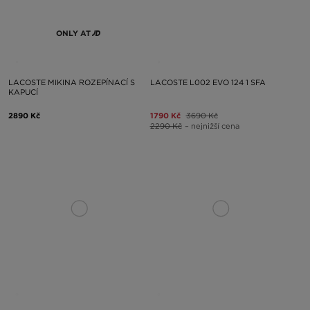
ONLY AT
LACOSTE MIKINA ROZEPÍNACÍ S
LACOSTE L002 EVO 124 1 SFA
KAPUCÍ
2890 Kč
1790 Kč
3690 Kč
2290 Kč
– nejnižší cena