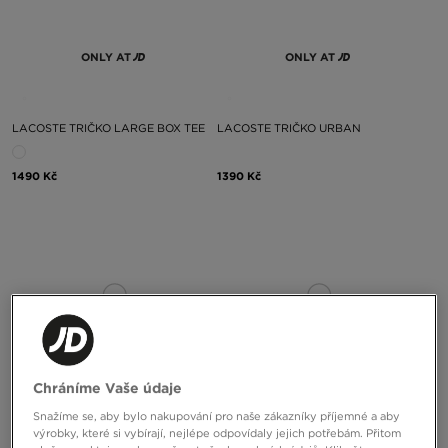
ONLY AT
ONLY AT
LACOSTE TRIČKO LARGE BOX TEE
LACOSTE TRIČKO URBAN
1490 Kč
1390 Kč
ONLY AT
Chráníme Vaše údaje
Snažíme se, aby bylo nakupování pro naše zákazníky příjemné a aby
výrobky, které si vybírají, nejlépe odpovídaly jejich potřebám. Přitom