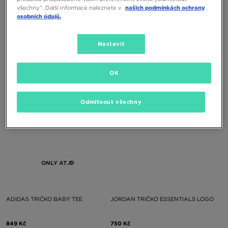
všechny“. Další informace naleznete v
našich podmínkách ochrany
osobních údajů.
JORDAN TRIČKO W ESSENTIALS
JORDAN TRIČKO W ESSENTIALS
TMID
TMID
Nastavit
750 Kč
750 Kč
OK
Odmítnout všechny
ONLY AT
ADIDAS TRIČKO BABY TEE
JORDAN TRIČKO ESSENTIALS LOGO
849 Kč
750 Kč