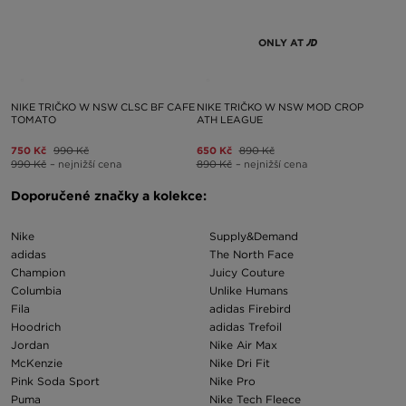
ONLY AT
NIKE TRIČKO W NSW CLSC BF CAFE
NIKE TRIČKO W NSW MOD CROP
TOMATO
ATH LEAGUE
750 Kč
990 Kč
650 Kč
890 Kč
990 Kč
– nejnižší cena
890 Kč
– nejnižší cena
Doporučené značky a kolekce:
Nike
Supply&Demand
adidas
The North Face
Champion
Juicy Couture
Columbia
Unlike Humans
Fila
adidas Firebird
Hoodrich
adidas Trefoil
Jordan
Nike Air Max
McKenzie
Nike Dri Fit
Pink Soda Sport
Nike Pro
Puma
Nike Tech Fleece