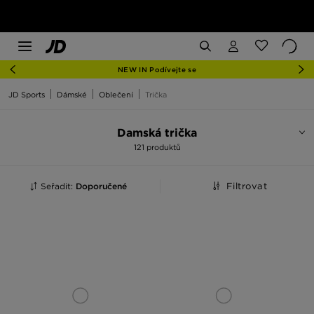
NEW IN Podívejte se
JD Sports
Dámské
Oblečení
Trička
Damská trička
121 produktů
Seřadit:
Doporučené
Filtrovat