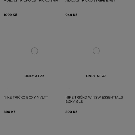
ADIDAS TRIČKO LS TRIČKO SHIRT
ADIDAS TRIČKO STRIPE BABY
1099 Kč
949 Kč
ONLY AT
ONLY AT
NIKE TRIČKO BOXY NVLTY
NIKE TRIČKO W NSW ESSENTIALS
BOXY GLS
890 Kč
890 Kč