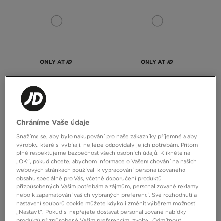
ONLY AT
ONLY AT
NIKE TRIČKO W NSW ESSENTIALS
JORDAN TRIČKO ESSENTIALS AIR
BOXY GLS
890 Kč
890 Kč
Chráníme Vaše údaje
Snažíme se, aby bylo nakupování pro naše zákazníky příjemné a aby
výrobky, které si vybírají, nejlépe odpovídaly jejich potřebám. Přitom
plně respektujeme bezpečnost všech osobních údajů. Klikněte na
„OK“, pokud chcete, abychom informace o Vašem chování na našich
webových stránkách používali k vypracování personalizovaného
obsahu speciálně pro Vás, včetně doporučení produktů
přizpůsobených Vašim potřebám a zájmům, personalizované reklamy
nebo k zapamatování vašich vybraných preferencí. Své rozhodnutí a
nastavení souborů cookie můžete kdykoli změnit výběrem možnosti
„Nastavit“. Pokud si nepřejete dostávat personalizované nabídky
produktů přizpůsobené Vašim preferencím, zvolte „Odmítnout
ONLY AT
ONLY AT