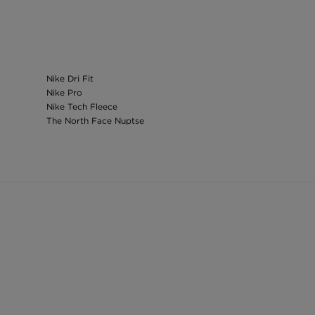
Nike Dri Fit
Nike Pro
Nike Tech Fleece
The North Face Nuptse
Zimní bundy adidas dámské
The North Face zimní bunda dámská