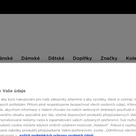
ské
Dámské
Dětské
Doplňky
Značky
ánské
Dámské
Dětské
Doplňky
Značky
Kol
BESTSELLERS
 Vaše údaje
é
 aby bylo nakupování pro naše zákazníky příjemné a aby výrobky, které si vybírají, 
jejich potřebám. Přitom plně respektujeme bezpečnost všech osobních údajů. Klikn
Dámské legíny The North Face
jsou k dostání v JD Sports! Je to nejen m
e, abychom informace o Vašem chování na našich webových stránkách používali k 
ny od tak ikonické značky, jako je TNF, máte jistotu, že ve svém šatník
vaného obsahu speciálně pro Vás, včetně doporučení produktů přizpůsobených Va
. Přidejte se k ženám, které si své outfity nedokážou představit bez legí
sonalizované reklamy nebo k zapamatování vašich vybraných preferencí. Své rozho
ouborů cookie můžete kdykoli změnit výběrem možnosti „Nastavit“. Pokud si nepřej
vané nabídky produktů přizpůsobené Vašim preferencím, zvolte „Odmítnout všechny
naleznete v
našich podmínkách ochrany osobních údajů.