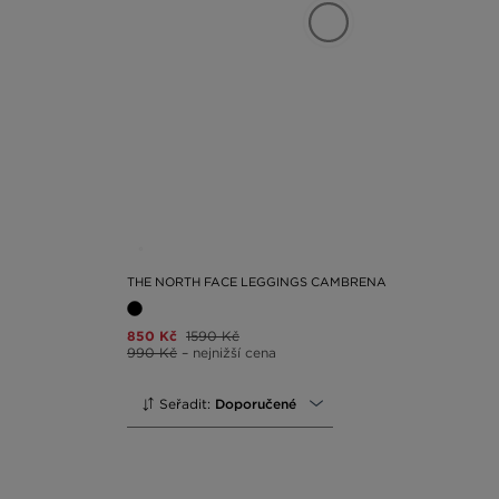
kamennou prodejnu JD a vyberte si dokonalé
dámské l
THE NORTH FACE LEGGINGS CAMBRENA
850 Kč
1590 Kč
990 Kč
– nejnižší cena
Seřadit:
Doporučené