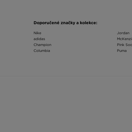
Doporučené značky a kolekce:
Nike
Jordan
adidas
McKenzi
Champion
Pink So
Columbia
Puma
Fila
Reebok
Hoodrich
Supply
Doporučené kategorie:
Dámská mikina s kapucí
Jordan 
Dámský top Nike
Champio
Jordan oblečení dámské
adidas t
The North Face legíny dámské
Levi's t