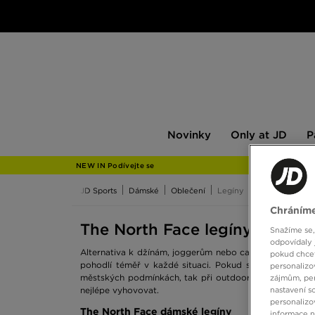
Novinky
Only
Pán
Novinky
Only at JD
P
at
JD
NEW IN Podívejte se
JD Sports
Dámské
Oblečení
Legíny
Chráníme
The North Face legíny dámsk
Snažíme se,
odpovídaly 
Alternativa k džínám, joggerům nebo cargo kalhotám?
pokud chcet
pohodlí téměř v každé situaci. Pokud si vyberete legí
personalizo
městských podmínkách, tak při outdoorových aktivitách
zájmům, per
nejlépe vyhovovat.
nastavení s
personalizo
The North Face dámské legíny
informace 