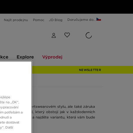
Doručujeme do...
Najít prodejnu
Pomoc
JD Blog
Explore
Výprodej
ekce
Explore
Výprodej
NEWSLETTER
nejlépe
ěte na „OK“,
ódní kousek ve sportswearovém stylu, ale také záruka
vypracování
u budete mít model, který obstojí jak v každodenních
šim potřebám a
n The North Face, a najděte variantu, která vám bude
dnutí a
ete dostávat
“. Další