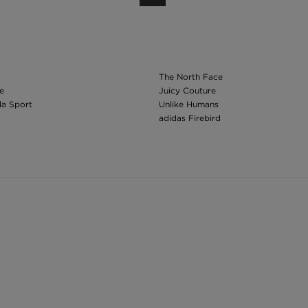
The North Face
e
Juicy Couture
da Sport
Unlike Humans
adidas Firebird
adidas Trefoil
&Demand
Nike Air Max
tepláky dámské
Nike kalhoty dámské
n tričko dámské
Dámské kraťasy Jordan
ričko dámské
Legíny Nike dámské
ričko dámské
Dámské legíny ellesse