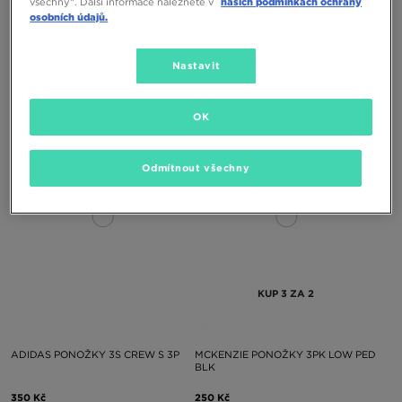
všechny“. Další informace naleznete v
našich podmínkách ochrany
osobních údajů.
Nastavit
ADIDAS PONOŽKY 3 STRIPES CREW
ADIDAS PONOŽKY LINER 3P
6 PAIRS
590 Kč
350 Kč
OK
Odmítnout všechny
KUP 3 ZA 2
ADIDAS PONOŽKY 3S CREW S 3P
MCKENZIE PONOŽKY 3PK LOW PED
BLK
350 Kč
250 Kč