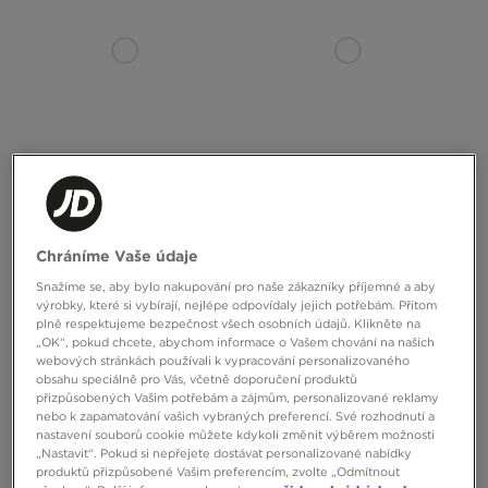
NIKE PONOŽKY 3 PACK LOW
NIKE PONOŽKY NIKE EVERYDAY
Chráníme Vaše údaje
330 Kč
330 Kč
Snažíme se, aby bylo nakupování pro naše zákazníky příjemné a aby
výrobky, které si vybírají, nejlépe odpovídaly jejich potřebám. Přitom
plně respektujeme bezpečnost všech osobních údajů. Klikněte na
„OK“, pokud chcete, abychom informace o Vašem chování na našich
webových stránkách používali k vypracování personalizovaného
obsahu speciálně pro Vás, včetně doporučení produktů
přizpůsobených Vašim potřebám a zájmům, personalizované reklamy
nebo k zapamatování vašich vybraných preferencí. Své rozhodnutí a
nastavení souborů cookie můžete kdykoli změnit výběrem možnosti
„Nastavit“. Pokud si nepřejete dostávat personalizované nabídky
produktů přizpůsobené Vašim preferencím, zvolte „Odmítnout