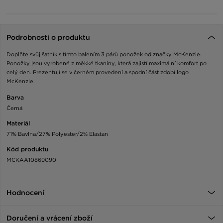
Podrobnosti o produktu
Doplňte svůj šatník s tímto balením 3 párů ponožek od značky McKenzie.
Ponožky jsou vyrobené z měkké tkaniny, která zajistí maximální komfort po
celý den. Prezentují se v černém provedení a spodní část zdobí logo
McKenzie.
Barva
Černá
Materiál
71% Bavlna/27% Polyester/2% Elastan
Kód produktu
MCKAA10869090
Hodnocení
Doručení a vrácení zboží