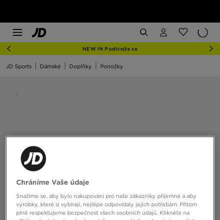
NEW IN Podívejte se
JD Sports
Dámské
Doplňky
Ponožky
Chráníme Vaše údaje
Snažíme se, aby bylo nakupování pro naše zákazníky příjemné a aby
výrobky, které si vybírají, nejlépe odpovídaly jejich potřebám. Přitom
plně respektujeme bezpečnost všech osobních údajů. Klikněte na