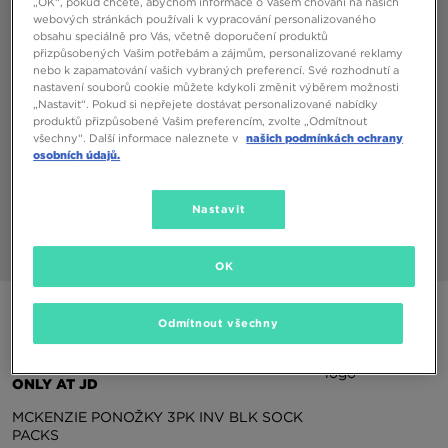
„OK“, pokud chcete, abychom informace o Vašem chování na našich
webových stránkách používali k vypracování personalizovaného
obsahu speciálně pro Vás, včetně doporučení produktů
přizpůsobených Vašim potřebám a zájmům, personalizované reklamy
nebo k zapamatování vašich vybraných preferencí. Své rozhodnutí a
nastavení souborů cookie můžete kdykoli změnit výběrem možnosti
„Nastavit“. Pokud si nepřejete dostávat personalizované nabídky
produktů přizpůsobené Vašim preferencím, zvolte „Odmítnout
všechny“. Další informace naleznete v
našich podmínkách ochrany
osobních údajů.
Nastavit
1/3
OK
Speciální produkt
Odmítnout všechny
KUP 3 ZA 2
ONLY AT JD
MCKENZIE PONOŽKY 3PK INV BLK SOCK
PACKS