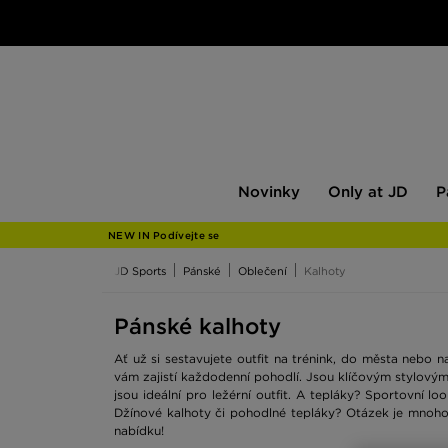
Novinky
Only
Pán
Novinky
Only at JD
P
at
JD
NEW IN Podívejte se
JD Sports
Pánské
Oblečení
Kalhoty
Pánské kalhoty
Ať už si sestavujete outfit na trénink, do města nebo 
vám zajistí každodenní pohodlí. Jsou klíčovým stylový
jsou ideální pro ležérní outfit. A tepláky? Sportovní 
Džínové kalhoty či pohodlné tepláky? Otázek je mnoho, 
nabídku!