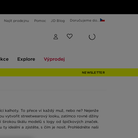
Doručujeme do...
Najít prodejnu
Pomoc
JD Blog
Explore
Výprodej
ekce
Explore
Výprodej
NEWSLETTER
jící kalhoty. To přece ví každý muž, nebo ne? Nejenže
ou vytvořit streetwearový looku, zatímco rovné džíny
ízí širokou škálu modelů s logy od špičkových značek.
 ideální a zjistěte, s čím je nosit. Prohlédněte naši