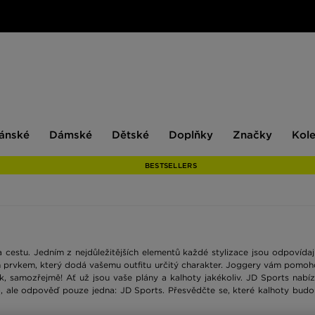
ské
Dámské
Dětské
Doplňky
Značky
ánské
Dámské
Dětské
Doplňky
Značky
Kol
BESTSELLERS
na cestu. Jedním z nejdůležitějších elementů každé stylizace jsou odpovída
m prvkem, který dodá vašemu outfitu určitý charakter. Joggery vám pomoh
look, samozřejmě! Ať už jsou vaše plány a kalhoty jakékoliv. JD Sports nab
ale odpověď pouze jedna: JD Sports. Přesvědčte se, které kalhoty budou ty