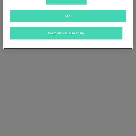
Změňte kritéria vyhledávání nebo
odstraňte vybrané filtry
OK
Odmítnout všechny