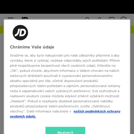
NEW IN Podívejte se
JD Sports
Pánské
Oblečení
Kalhoty
Chráníme Vaše údaje
Snažíme se, aby bylo nakupování pro naše zákazníky příjemné a aby
Pánské tepláky Fila
výrobky, které si vybírají, nejlépe odpovídaly jejich potřebám. Přitom
0 produktů
plně respektujeme bezpečnost všech osobních údajů. Klikněte na
„OK“, pokud chcete, abychom informace o Vašem chování na našich
webových stránkách používali k vypracování personalizovaného
Seřadit:
Doporučené
Filtrovat
obsahu speciálně pro Vás, včetně doporučení produktů
přizpůsobených Vašim potřebám a zájmům, personalizované reklamy
nebo k zapamatování vašich vybraných preferencí. Své rozhodnutí a
nastavení souborů cookie můžete kdykoli změnit výběrem možnosti
„Nastavit“. Pokud si nepřejete dostávat personalizované nabídky
produktů přizpůsobené Vašim preferencím, zvolte „Odmítnout
všechny“. Další informace naleznete v
našich podmínkách ochrany
osobních údajů.
Žádné produkty k zobrazení
Nastavit