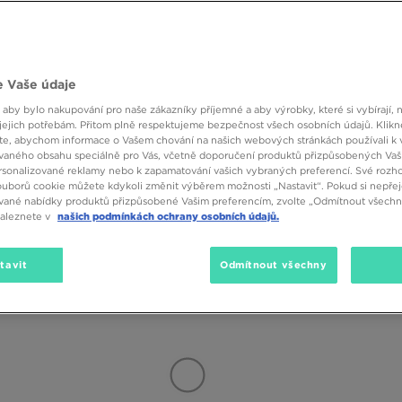
 na jeden z kultovních modelů, které kralují už několik sezón v ulicích měs
das Stan Smith, Air Jordan 1, Fila Disruptor nebo Reebok Classic Leather. 
ky, které by ve své kolekci chtěl mít každý sneakerhead. Téměř všechny ku
tí a dospívajících.
Značka
Velikost
Barva
 Vaše údaje
óda potřebuje i novinky. V JD Sports získáte tenisky, které vás zaručeně odl
(902)
SALE
 aby bylo nakupování pro naše zákazníky příjemné a aby výrobky, které si vybírají, 
 Flyknit Racer? Nebo futuristický tvar sneakerů Nike Air Vapormax Evo? Mo
jejich potřebám. Přitom plně respektujeme bezpečnost všech osobních údajů. Klikn
 nabízí mnoho možností. Prohlédněte si je a přesvědčte se sami, kolik 
e, abychom informace o Vašem chování na našich webových stránkách používali k 
vaného obsahu speciálně pro Vás, včetně doporučení produktů přizpůsobených Va
sonalizované reklamy nebo k zapamatování vašich vybraných preferencí. Své rozho
ouborů cookie můžete kdykoli změnit výběrem možnosti „Nastavit“. Pokud si nepřej
vané nabídky produktů přizpůsobené Vašim preferencím, zvolte „Odmítnout všechny
abyste v nich vypadali dobře, a především se dobře cítili? Naštěstí to je un
naleznete v
našich podmínkách ochrany osobních údajů.
joggery, džíny, legínami, oblíbeným tričkem nebo mikinou. Směle je může
tavit
Odmítnout všechny
 Sports jste na správném místě. Prohlédněte celou bohatou nabídku v na