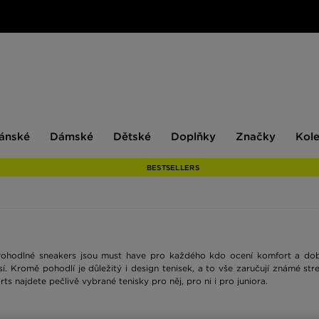
ské
Dámské
Dětské
Doplňky
Značky
ánské
Dámské
Dětské
Doplňky
Značky
Kol
BESTSELLERS
 Pohodlné sneakers jsou must have pro každého kdo ocení komfort a dobrý
sí. Kromě pohodlí je důležitý i design tenisek, a to vše zaručují známé st
ts najdete pečlivě vybrané tenisky pro něj, pro ni i pro juniora.