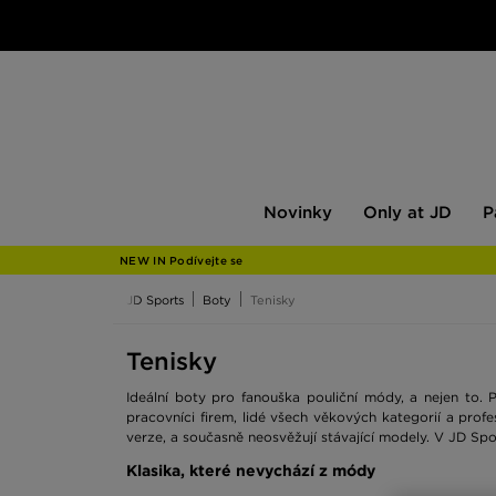
Novinky
Only
Pán
Novinky
Only at JD
P
at
JD
NEW IN Podívejte se
JD Sports
Boty
Tenisky
Tenisky
Ideální boty pro fanouška pouliční módy, a nejen to.
pracovníci firem, lidé všech věkových kategorií a profe
verze, a současně neosvěžují stávající modely. V JD Spor
Klasika, které nevychází z módy