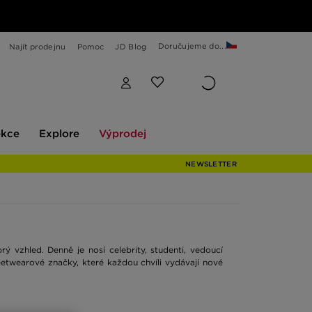
Doručujeme do...
Najít prodejnu
Pomoc
JD Blog
Explore
Výprodej
ekce
Explore
Výprodej
NEWSLETTER
 vzhled. Denně je nosí celebrity, studenti, vedoucí
reetwearové značky, které každou chvíli vydávají nové