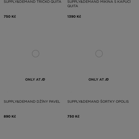
SUPPLY&DEMAND TRIČKO QUITA
SUPPLY&DEMAND MIKINA S KAPUCÍ
QUITA
750 Kč
1390 Kč
ONLY AT
ONLY AT
SUPPLY&DEMAND DŽÍNY PAVEL
SUPPLY&DEMAND ŠORTKY OPOLIS
890 Kč
750 Kč