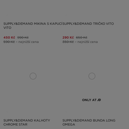
SUPPLY&DEMAND MIKINA S KAPUCÍ
SUPPLY&DEMAND TRIČKO VITO
VITO
450 Kč
990 Kč
290 Kč
650 Kč
590 Kč
– nejnižší cena
350 Kč
– nejnižší cena
ONLY AT
SUPPLY&DEMAND KALHOTY
SUPPLY&DEMAND BUNDA LONG
CHROME STAR
OMEGA