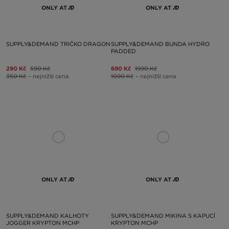
ONLY AT
ONLY AT
SUPPLY&DEMAND TRIČKO DRAGON
SUPPLY&DEMAND BUNDA HYDRO
PADDED
290 Kč
590 Kč
690 Kč
1990 Kč
350 Kč
– nejnižší cena
1090 Kč
– nejnižší cena
ONLY AT
ONLY AT
SUPPLY&DEMAND KALHOTY
SUPPLY&DEMAND MIKINA S KAPUCÍ
JOGGER KRYPTON MCHP
KRYPTON MCHP