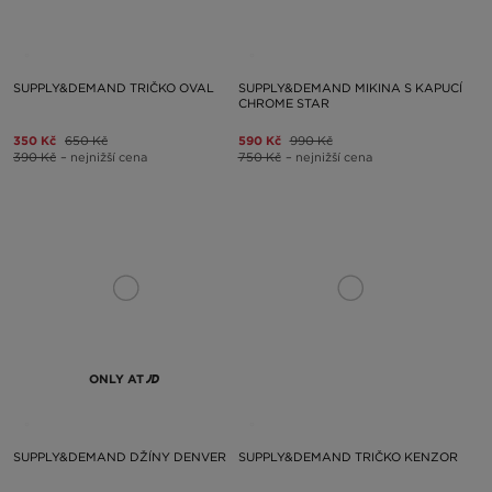
SUPPLY&DEMAND TRIČKO OVAL
SUPPLY&DEMAND MIKINA S KAPUCÍ
CHROME STAR
350 Kč
650 Kč
590 Kč
990 Kč
390 Kč
– nejnižší cena
750 Kč
– nejnižší cena
ONLY AT
SUPPLY&DEMAND DŽÍNY DENVER
SUPPLY&DEMAND TRIČKO KENZOR