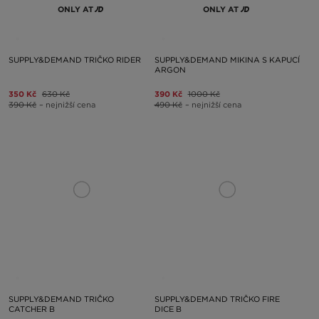
ONLY AT
ONLY AT
SUPPLY&DEMAND TRIČKO RIDER
SUPPLY&DEMAND MIKINA S KAPUCÍ
ARGON
350 Kč
630 Kč
390 Kč
1000 Kč
390 Kč
– nejnižší cena
490 Kč
– nejnižší cena
SUPPLY&DEMAND TRIČKO
SUPPLY&DEMAND TRIČKO FIRE
CATCHER B
DICE B