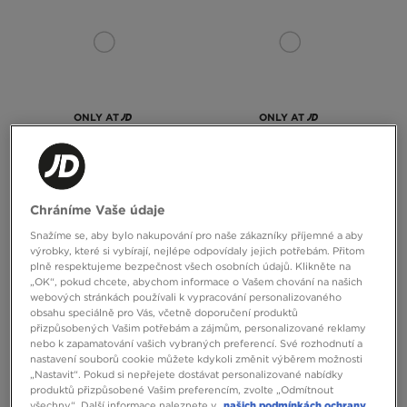
ONLY AT
ONLY AT
SUPPLY&DEMAND TRIČKO OPOLIS
SUPPLY&DEMAND MIKINA S KAPUCÍ
VITO 2.0
Chráníme Vaše údaje
650 Kč
1090 Kč
Snažíme se, aby bylo nakupování pro naše zákazníky příjemné a aby
výrobky, které si vybírají, nejlépe odpovídaly jejich potřebám. Přitom
plně respektujeme bezpečnost všech osobních údajů. Klikněte na
„OK“, pokud chcete, abychom informace o Vašem chování na našich
webových stránkách používali k vypracování personalizovaného
obsahu speciálně pro Vás, včetně doporučení produktů
přizpůsobených Vašim potřebám a zájmům, personalizované reklamy
nebo k zapamatování vašich vybraných preferencí. Své rozhodnutí a
nastavení souborů cookie můžete kdykoli změnit výběrem možnosti
„Nastavit“. Pokud si nepřejete dostávat personalizované nabídky
produktů přizpůsobené Vašim preferencím, zvolte „Odmítnout
všechny“. Další informace naleznete v
našich podmínkách ochrany