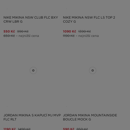
NIKE MIKINA NSW CLUB FLC BXY
NIKE MIKINA NSW FLC LS TOP 2
CRW LBR G
COZY G
550 Kč
990 Kč
1090 Kč
1390 Kč
650 Kč
– nejnižší cena
1190 Kč
– nejnižší cena
JORDAN MIKINA S KAPUCÍ MJ MVP
JORDAN MIKINA MOUNTAINSIDE
FLC RLT
BOUCLE MOCK G
1190 Kč
1490 Kč
590 Kč
850 Kč