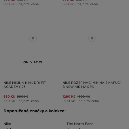
990 Kč
– nejnižší cena
690 Kč
– nejnižší cena
ONLY AT
NIKE MIKINA K NK DRI-FIT
NIKE ROZEPÍNACÍ MIKINA S KAPUCÍ
ACADEMY 25
B NSW AIR MAX PK
650 Kč
990 Kč
1290 Kč
1690 Kč
750 Kč
– nejnižší cena
1690 Kč
– nejnižší cena
Doporučené značky a kolekce:
Nike
The North Face