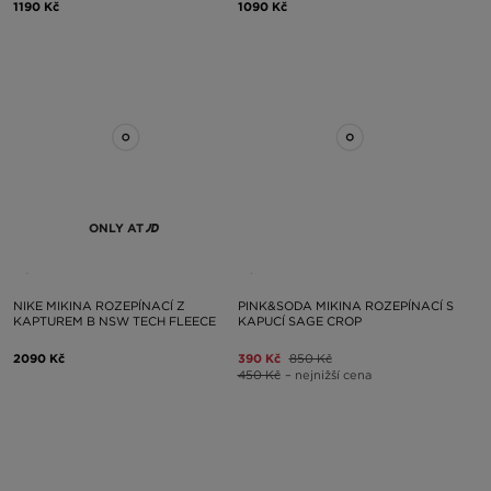
1190 Kč
1090 Kč
ONLY AT
NIKE MIKINA ROZEPÍNACÍ Z
PINK&SODA MIKINA ROZEPÍNACÍ S
KAPTUREM B NSW TECH FLEECE
KAPUCÍ SAGE CROP
2090 Kč
390 Kč
850 Kč
450 Kč
– nejnižší cena