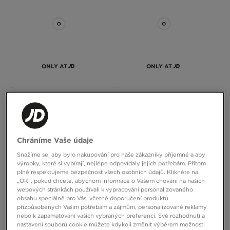
ONLY AT
ONLY AT
MCKENZIE MIKINA S KAPUCÍ
MCKENZIE MIKINA S KAPUCÍ
ROCCO QZ TT
ROCCO OH HD
590 Kč
590 Kč
Chráníme Vaše údaje
Snažíme se, aby bylo nakupování pro naše zákazníky příjemné a aby
výrobky, které si vybírají, nejlépe odpovídaly jejich potřebám. Přitom
plně respektujeme bezpečnost všech osobních údajů. Klikněte na
„OK“, pokud chcete, abychom informace o Vašem chování na našich
webových stránkách používali k vypracování personalizovaného
obsahu speciálně pro Vás, včetně doporučení produktů
přizpůsobených Vašim potřebám a zájmům, personalizované reklamy
nebo k zapamatování vašich vybraných preferencí. Své rozhodnutí a
nastavení souborů cookie můžete kdykoli změnit výběrem možnosti