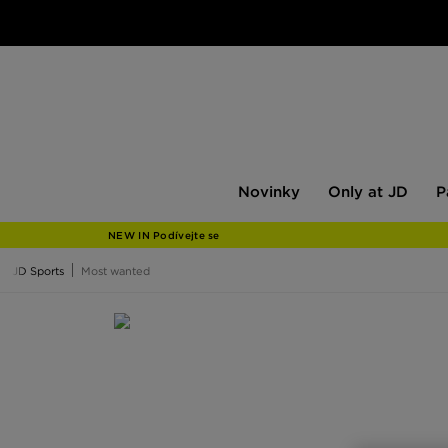
Novinky
Only
Pán
Novinky
Only at JD
P
at
JD
NEW IN Podívejte se
JD Sports
Most wanted
Most wanted