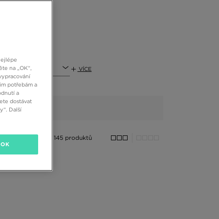
nejlépe
t
ěte na „OK“,
VÍCE
vypracování
šim potřebám a
dnutí a
ete dostávat
“. Další
145 produktů
OK