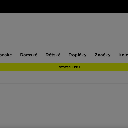
ské
Dámské
Dětské
Doplňky
Značky
ánské
Dámské
Dětské
Doplňky
Značky
Kol
BESTSELLERS