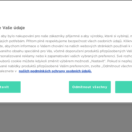
 Vaše údaje
 aby bylo nakupování pro naše zákazníky příjemné a aby výrobky, které si vybírají, 
Pohlaví
1
Značka
Velikos
jejich potřebám. Přitom plně respektujeme bezpečnost všech osobních údajů. Klikn
e, abychom informace o Vašem chování na našich webových stránkách používali k 
vaného obsahu speciálně pro Vás, včetně doporučení produktů přizpůsobených Va
sonalizované reklamy nebo k zapamatování vašich vybraných preferencí. Své rozho
ouborů cookie můžete kdykoli změnit výběrem možnosti „Nastavit“. Pokud si nepřej
vané nabídky produktů přizpůsobené Vašim preferencím, zvolte „Odmítnout všechny
naleznete v
našich podmínkách ochrany osobních údajů.
tavit
Odmítnout všechny