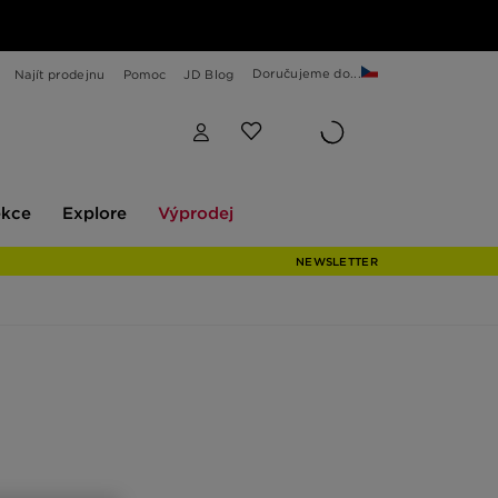
Doručujeme do...
Najít prodejnu
Pomoc
JD Blog
Explore
Výprodej
ekce
Explore
Výprodej
NEWSLETTER