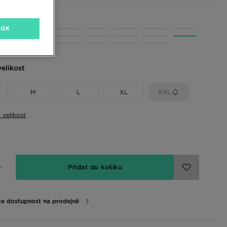
 barvy
OK
elikost
M
L
XL
XXL
t velikost
Přidat do košíku
te dostupnost na prodejně