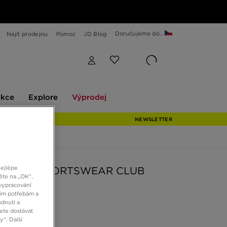
Doručujeme do...
Najít prodejnu
Pomoc
JD Blog
Explore
Výprodej
ekce
Explore
Výprodej
NEWSLETTER
nejlépe
 TRIČKO SPORTSWEAR CLUB
ěte na „OK“,
vypracování
šim potřebám a
č
dnutí a
ete dostávat
“. Další