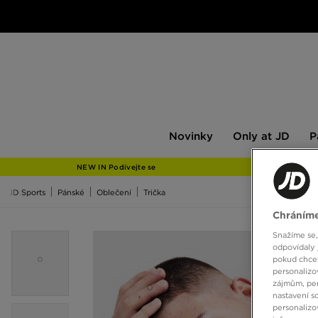
Novinky
Only
Pán
Novinky
Only at JD
P
at
JD
NEW IN Podívejte se
JD Sports
Pánské
Oblečení
Trička
Chráníme
Snažíme se,
odpovídaly 
pokud chcet
personalizo
zájmům, per
nastavení s
personalizo