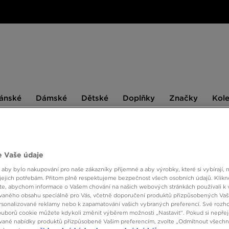
ské
Dámské
Dětské
Doplňky
Značky
ánské
Dámské
Dětské
Doplňky
Značky
Kol
BESTSELLERS
 Vaše údaje
 aby bylo nakupování pro naše zákazníky příjemné a aby výrobky, které si vybírají, 
NIKE
jejich potřebám. Přitom plně respektujeme bezpečnost všech osobních údajů. Klikn
e, abychom informace o Vašem chování na našich webových stránkách používali k 
vaného obsahu speciálně pro Vás, včetně doporučení produktů přizpůsobených Va
590 K
sonalizované reklamy nebo k zapamatování vašich vybraných preferencí. Své rozho
ouborů cookie můžete kdykoli změnit výběrem možnosti „Nastavit“. Pokud si nepřej
vané nabídky produktů přizpůsobené Vašim preferencím, zvolte „Odmítnout všechny