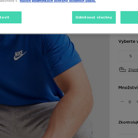
naleznete v
našich podmínkách ochrany osobních údajů.
Dostupné
tavit
Odmítnout všechny
Vyberte v
S
Zjisti
Množství
Zkontroluj