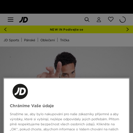
NEW IN Podívejte se
JD Sports
Pánské
Oblečení
Trička
Chráníme Vaše údaje
Snažíme se, aby bylo nakupování pro naše zákazníky příjemné a aby
výrobky, které si vybírají, nejlépe odpovídaly jejich potřebám. Přitom
plně respektujeme bezpečnost všech osobních údajů. Klikněte na
„OK“, pokud chcete, abychom informace o Vašem chování na našich