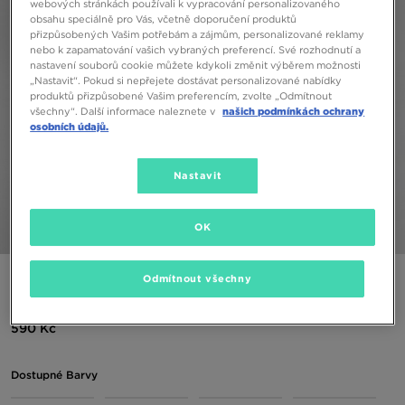
webových stránkách používali k vypracování personalizovaného
obsahu speciálně pro Vás, včetně doporučení produktů
přizpůsobených Vašim potřebám a zájmům, personalizované reklamy
nebo k zapamatování vašich vybraných preferencí. Své rozhodnutí a
nastavení souborů cookie můžete kdykoli změnit výběrem možnosti
„Nastavit“. Pokud si nepřejete dostávat personalizované nabídky
produktů přizpůsobené Vašim preferencím, zvolte „Odmítnout
všechny“. Další informace naleznete v
našich podmínkách ochrany
osobních údajů.
Nastavit
OK
1/5
NIKE TRIČKO SPORTSWEAR CLUB
Odmítnout všechny
590 Kč
Dostupné Barvy