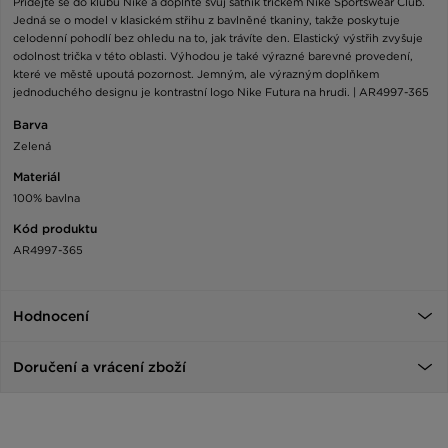
Přidejte se do klubu Nike a doplňte svůj šatník tričkem Nike Sportswear Club.
Jedná se o model v klasickém střihu z bavlněné tkaniny, takže poskytuje
celodenní pohodlí bez ohledu na to, jak trávíte den. Elastický výstřih zvyšuje
odolnost trička v této oblasti. Výhodou je také výrazné barevné provedení,
které ve městě upoutá pozornost. Jemným, ale výrazným doplňkem
jednoduchého designu je kontrastní logo Nike Futura na hrudi. | AR4997-365
Barva
Zelená
Materiál
100% bavlna
Kód produktu
AR4997-365
Hodnocení
Doručení a vrácení zboží