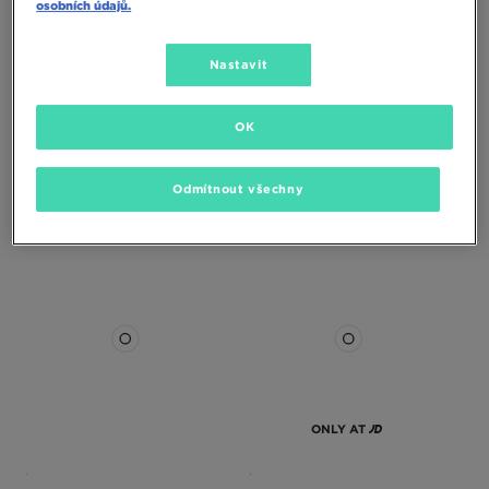
osobních údajů.
Nastavit
OK
HOKA CLIFTON 10
HOKA CLIFTON 10
Odmítnout všechny
3390 Kč
4190 Kč
3390 Kč
4190 Kč
4190 Kč
– nejnižší cena
4190 Kč
– nejnižší cena
ONLY AT