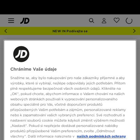
NEW IN Podívejte se
JD Sports
Hoka Clifton
Hoka Clifton
6 produktů
Chráníme Vaše údaje
Snažíme se, aby bylo nakupování pro naše zákazníky příjemné a aby
Seřadit:
Doporučené
Filtrovat
výrobky, které si vybírají, nejlépe odpovídaly jejich potřebám. Přitom
plně respektujeme bezpečnost všech osobních údajů. Klikněte na
„OK“, pokud chcete, abychom informace o Vašem chování na našich
webových stránkách používali k vypracování personalizovaného
obsahu speciálně pro Vás, včetně doporučení produktů
přizpůsobených Vašim potřebám a zájmům, personalizované reklamy
nebo k zapamatování vašich vybraných preferencí. Své rozhodnutí a
nastavení souborů cookie můžete kdykoli změnit výběrem možnosti
„Nastavit“. Pokud si nepřejete dostávat personalizované nabídky
produktů přizpůsobené Vašim preferencím, zvolte „Odmítnout
všechny“. Další informace naleznete v
našich podmínkách ochrany