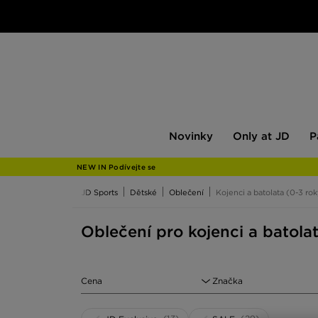
Novinky
Only
Pán
Novinky
Only at JD
P
at
JD
NEW IN Podívejte se
JD Sports
Dětské
Oblečení
Kojenci a batolata (0-3 ro
Oblečení pro kojenci a batola
Cena
Značka