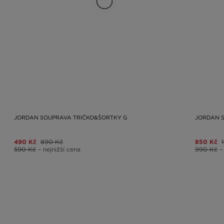
JORDAN SOUPRAVA TRIČKO&ŠORTKY G
JORDAN S
490 Kč
890 Kč
850 Kč
590 Kč
– nejnižší cena
990 Kč
–