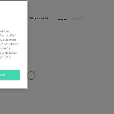
29 produktů
nejlépe
ěte na „OK“,
vypracování
šim potřebám a
dnutí a
ete dostávat
“. Další
OK