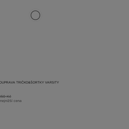
OUPRAVA TRIČKO&ŠORTKY VARSITY
850 Kč
 nejnižší cena