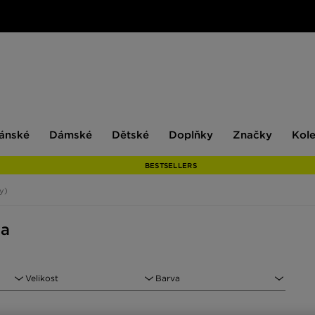
ské
Dámské
Dětské
Doplňky
Značky
ánské
Dámské
Dětské
Doplňky
Značky
Kol
BESTSELLERS
ky)
ta
Velikost
Barva