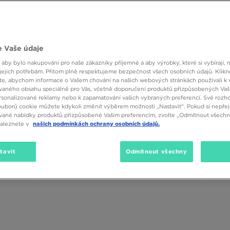
 Vaše údaje
 aby bylo nakupování pro naše zákazníky příjemné a aby výrobky, které si vybírají, 
jejich potřebám. Přitom plně respektujeme bezpečnost všech osobních údajů. Klikn
e, abychom informace o Vašem chování na našich webových stránkách používali k 
vaného obsahu speciálně pro Vás, včetně doporučení produktů přizpůsobených Va
sonalizované reklamy nebo k zapamatování vašich vybraných preferencí. Své rozho
ouborů cookie můžete kdykoli změnit výběrem možnosti „Nastavit“. Pokud si nepřej
vané nabídky produktů přizpůsobené Vašim preferencím, zvolte „Odmítnout všechny
naleznete v
našich podmínkách ochrany osobních údajů.
tavit
Odmítnout všechny