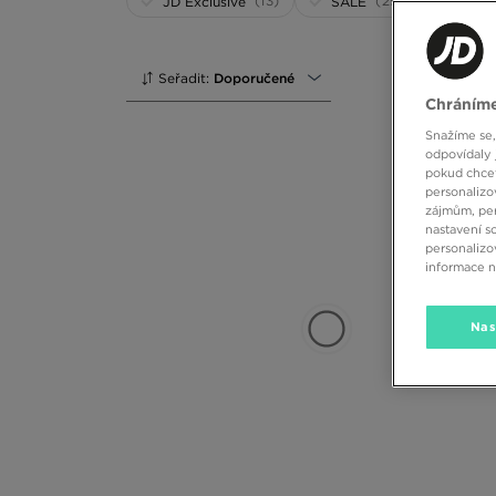
(13)
(29)
JD Exclusive
SALE
Seřadit:
Doporučené
Chráníme
Snažíme se,
odpovídaly 
pokud chcet
personalizo
zájmům, per
nastavení s
personalizo
informace 
Nas