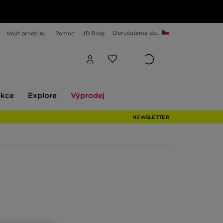
Doručujeme do...
Najít prodejnu
Pomoc
JD Blog
Explore
Výprodej
ekce
Explore
Výprodej
NEWSLETTER