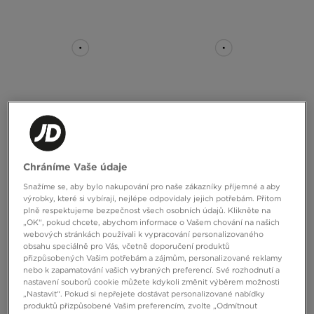
ONLY AT
ADIDAS ZX750
NIKE AIR FORCE 1 '07 LE
Chráníme Vaše údaje
Snažíme se, aby bylo nakupování pro naše zákazníky příjemné a aby
2699 Kč
3090 Kč
výrobky, které si vybírají, nejlépe odpovídaly jejich potřebám. Přitom
plně respektujeme bezpečnost všech osobních údajů. Klikněte na
„OK“, pokud chcete, abychom informace o Vašem chování na našich
webových stránkách používali k vypracování personalizovaného
obsahu speciálně pro Vás, včetně doporučení produktů
přizpůsobených Vašim potřebám a zájmům, personalizované reklamy
nebo k zapamatování vašich vybraných preferencí. Své rozhodnutí a
nastavení souborů cookie můžete kdykoli změnit výběrem možnosti
„Nastavit“. Pokud si nepřejete dostávat personalizované nabídky
produktů přizpůsobené Vašim preferencím, zvolte „Odmítnout