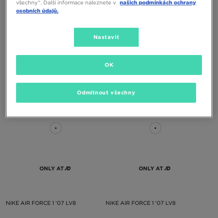
všechny“. Další informace naleznete v
našich podmínkách ochrany
osobních údajů.
Nastavit
NIKE AIR FORCE 1 '07 LV8
NIKE AIR FORCE 1 '07 LE
OK
3090 Kč
3090 Kč
Odmítnout všechny
ONLY AT
ONLY AT
NIKE AIR FORCE 1 '07 LV8
NIKE AIR FORCE 1 '07 LV8