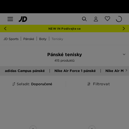
NEW IN Podívejte se
JD Sports
Pánské
Boty
Tenisky
Pánské tenisky
415 produktů
adidas Campus pánské
Nike Air Force 1 pánské
Nike Air Max
Seřadit:
Doporučené
Filtrovat