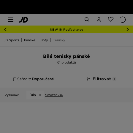
NEW IN Podívejte se
JD Sports
Pánské
Boty
Tenisky
Bílé tenisky pánské
61 produktů
Seřadit:
Doporučené
Filtrovat
1
Bílá
Vybrané:
Smazat vše