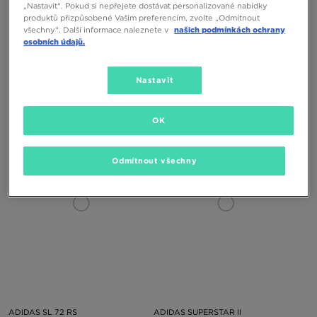
„Nastavit“. Pokud si nepřejete dostávat personalizované nabídky
produktů přizpůsobené Vašim preferencím, zvolte „Odmítnout
všechny“. Další informace naleznete v
našich podmínkách ochrany
osobních údajů.
Nastavit
NIKE P-6000
ADIDAS SUPERSTAR II
3090 Kč
2899 Kč
OK
Odmítnout všechny
ADIDAS SL 72 RS
ADIDAS SUPERSTAR II