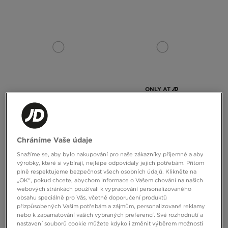
ONLY AT
NIKE AIR FORCE 1 07' TECH ESS
NIKE AIR FORCE 1 '07 LV8
Chráníme Vaše údaje
3090 Kč
3390 Kč
Snažíme se, aby bylo nakupování pro naše zákazníky příjemné a aby
výrobky, které si vybírají, nejlépe odpovídaly jejich potřebám. Přitom
plně respektujeme bezpečnost všech osobních údajů. Klikněte na
„OK“, pokud chcete, abychom informace o Vašem chování na našich
webových stránkách používali k vypracování personalizovaného
obsahu speciálně pro Vás, včetně doporučení produktů
přizpůsobených Vašim potřebám a zájmům, personalizované reklamy
nebo k zapamatování vašich vybraných preferencí. Své rozhodnutí a
nastavení souborů cookie můžete kdykoli změnit výběrem možnosti