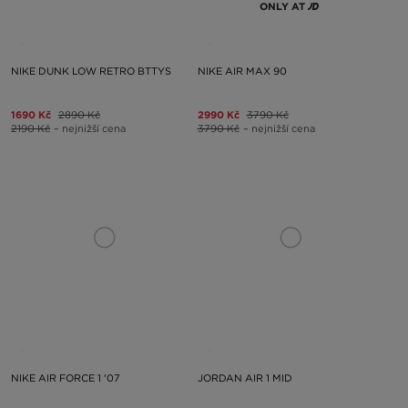
ONLY AT
NIKE DUNK LOW RETRO BTTYS
NIKE AIR MAX 90
1690 Kč
2890 Kč
2990 Kč
3790 Kč
2190 Kč
– nejnižší cena
3790 Kč
– nejnižší cena
NIKE AIR FORCE 1 '07
JORDAN AIR 1 MID