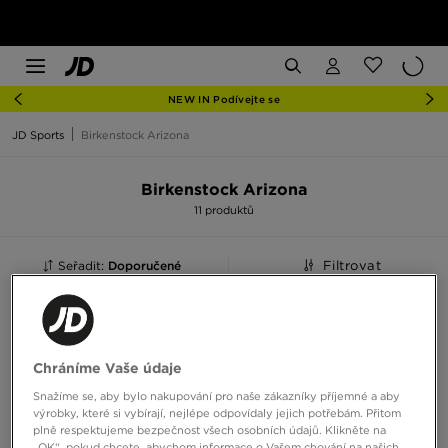
NEW IN Podívejte se
JD Sports
Birkenstock Arizona
Birkenstock Arizona
11 produktů
Seřadit:
Doporučené
Filtrovat
Chráníme Vaše údaje
Snažíme se, aby bylo nakupování pro naše zákazníky příjemné a aby
výrobky, které si vybírají, nejlépe odpovídaly jejich potřebám. Přitom
plně respektujeme bezpečnost všech osobních údajů. Klikněte na
„OK“, pokud chcete, abychom informace o Vašem chování na našich