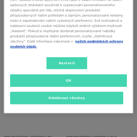
webových stránkách používali k vypracování personalizovaného
obsahu speciálně pro Vás, včetně doporučení produktů
přizpůsobených Vašim potřebám a zájmům, personalizované reklamy
nebo k zapamatování vašich vybraných preferencí. Své rozhodnutí a
nastavení souborů cookie můžete kdykoli změnit výběrem možnosti
„Nastavit“. Pokud si nepřejete dostávat personalizované nabídky
produktů přizpůsobené Vašim preferencím, zvolte „Odmítnout
BIRKENSTOCK ARIZONA EVA
BIRKENSTOCK ARIZONA EVA
všechny“. Další informace naleznete v
našich podmínkách ochrany
osobních údajů.
1390 Kč
1390 Kč
Nastavit
OK
Odmítnout všechny