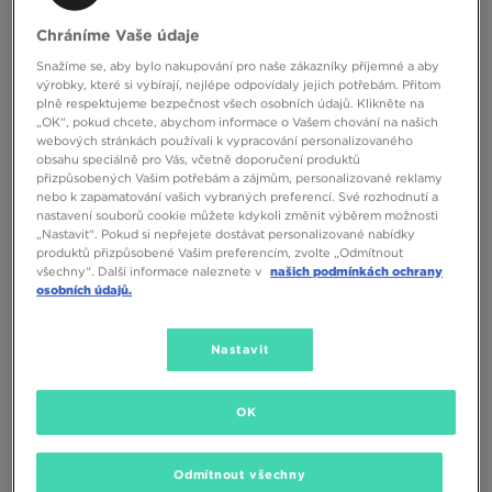
Chráníme Vaše údaje
Snažíme se, aby bylo nakupování pro naše zákazníky příjemné a aby
výrobky, které si vybírají, nejlépe odpovídaly jejich potřebám. Přitom
plně respektujeme bezpečnost všech osobních údajů. Klikněte na
„OK“, pokud chcete, abychom informace o Vašem chování na našich
NIKE SWIM ŠORTKY ESSENTIAL 5"
NIKE SWIM ŠORTKY ESSENTIAL 5"
webových stránkách používali k vypracování personalizovaného
obsahu speciálně pro Vás, včetně doporučení produktů
přizpůsobených Vašim potřebám a zájmům, personalizované reklamy
890 Kč
690 Kč
890 Kč
nebo k zapamatování vašich vybraných preferencí. Své rozhodnutí a
990 Kč
– nejnižší cena
nastavení souborů cookie můžete kdykoli změnit výběrem možnosti
„Nastavit“. Pokud si nepřejete dostávat personalizované nabídky
produktů přizpůsobené Vašim preferencím, zvolte „Odmítnout
všechny“. Další informace naleznete v
našich podmínkách ochrany
osobních údajů.
Nastavit
OK
ONLY AT
Odmítnout všechny