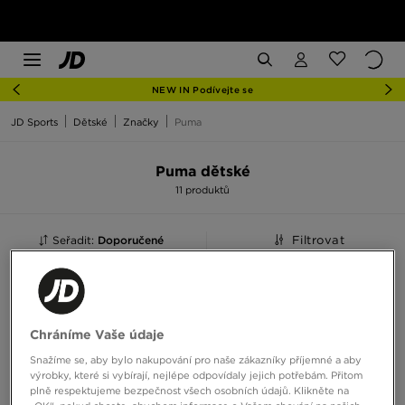
NEW IN Podívejte se
JD Sports
Dětské
Značky
Puma
Puma dětské
11 produktů
Seřadit:
Doporučené
Filtrovat
Chráníme Vaše údaje
Snažíme se, aby bylo nakupování pro naše zákazníky příjemné a aby
výrobky, které si vybírají, nejlépe odpovídaly jejich potřebám. Přitom
plně respektujeme bezpečnost všech osobních údajů. Klikněte na