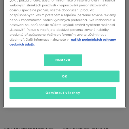
„OK“, pokud chcete, abychom informace o Vašem chování na našich
webových stránkách používali k vypracování personalizovaného
obsahu speciálně pro Vás, včetně doporučení produktů
přizpůsobených Vašim potřebám a zájmům, personalizované reklamy
nebo k zapamatování vašich vybraných preferencí. Své rozhodnutí a
nastavení souborů cookie můžete kdykoli změnit výběrem možnosti
„Nastavit“. Pokud si nepřejete dostávat personalizované nabídky
produktů přizpůsobené Vašim preferencím, zvolte „Odmítnout
PUMA COURTFLEX V3 MESH PS
PUMA COURTFLEX V3 MESH INF
všechny“. Další informace naleznete v
našich podmínkách ochrany
osobních údajů.
990 Kč
890 Kč
Nastavit
OK
Odmítnout všechny