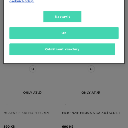
ONLY AT
ONLY AT
osobních údajů.
Nastavit
MCKENZIE MIKINA S KAPUCÍ
MCKENZIE TRIČKO ROCCO
ROCCO OH HD
OK
590 Kč
350 Kč
Odmítnout všechny
ONLY AT
ONLY AT
MCKENZIE KALHOTY SCRIPT
MCKENZIE MIKINA S KAPUCÍ SCRIPT
590 Kč
690 Kč