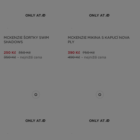
ONLY AT
ONLY AT
MCKENZIE ŠORTKY SWIM
MCKENZIE MIKINA S KAPUCÍ NOVA
SHADOWS
PLY
250 Kč
350 Kč
390 Kč
750 Kč
350 Kč
– nejnižší cena
490 Kč
– nejnižší cena
ONLY AT
ONLY AT