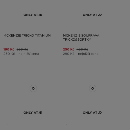
ONLY AT
ONLY AT
MCKENZIE TRIČKO TITANIUM
MCKENZIE SOUPRAVA
TRIČKO&ŠORTKY
190 Kč
350 Kč
250 Kč
450 Kč
250 Kč
– nejnižší cena
290 Kč
– nejnižší cena
ONLY AT
ONLY AT