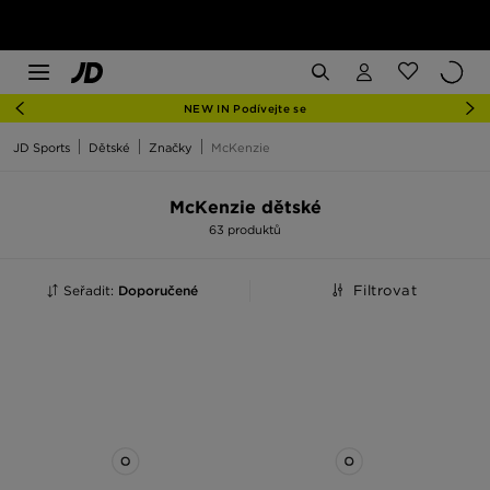
NEW IN Podívejte se
JD Sports
Dětské
Značky
McKenzie
McKenzie dětské
63 produktů
Seřadit:
Doporučené
Filtrovat