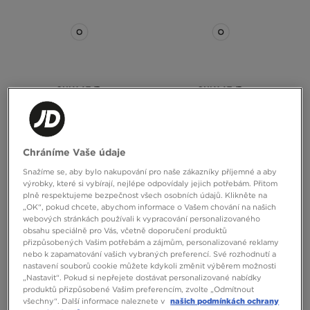
ONLY AT
ONLY AT
MCKENZIE TRIČKO ROCCO TEE
MCKENZIE KALHOTY ROCCO FLC
PNT
Chráníme Vaše údaje
Snažíme se, aby bylo nakupování pro naše zákazníky příjemné a aby
350 Kč
590 Kč
výrobky, které si vybírají, nejlépe odpovídaly jejich potřebám. Přitom
plně respektujeme bezpečnost všech osobních údajů. Klikněte na
„OK“, pokud chcete, abychom informace o Vašem chování na našich
webových stránkách používali k vypracování personalizovaného
obsahu speciálně pro Vás, včetně doporučení produktů
přizpůsobených Vašim potřebám a zájmům, personalizované reklamy
nebo k zapamatování vašich vybraných preferencí. Své rozhodnutí a
nastavení souborů cookie můžete kdykoli změnit výběrem možnosti
„Nastavit“. Pokud si nepřejete dostávat personalizované nabídky
produktů přizpůsobené Vašim preferencím, zvolte „Odmítnout
všechny“. Další informace naleznete v
našich podmínkách ochrany