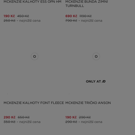
MCKENZIE KALHOTY ESS OPN HM
MCKENZIE BUNDA ZIMNÍ
TURNBULL
190 Kč
450 Kč
690 Kč
1190 Kč
250 Kč
– nejnižší cena
790 Kč
– nejnižší cena
ONLY AT
MCKENZIE KALHOTY FONT FLEECE
MCKENZIE TRIČKO ANSON
290 Kč
650 Kč
190 Kč
290 Kč
350 Kč
– nejnižší cena
290 Kč
– nejnižší cena