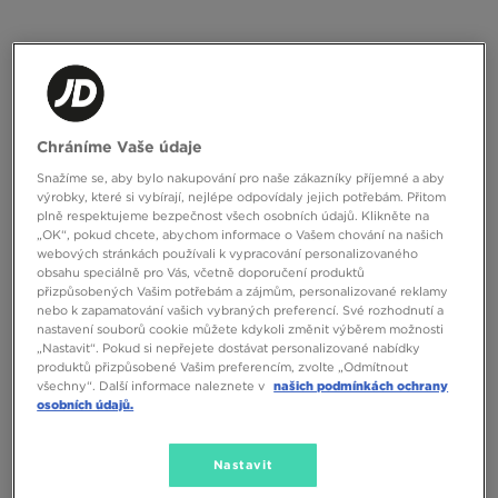
ONLY AT
NIKE TRIČKO K NK DRI-FIT
NIKE TRIČKO B NK DF MULTI SS TOP
Chráníme Vaše údaje
ACADEMY 25
HBR
Snažíme se, aby bylo nakupování pro naše zákazníky příjemné a aby
590 Kč
výrobky, které si vybírají, nejlépe odpovídaly jejich potřebám. Přitom
490 Kč
plně respektujeme bezpečnost všech osobních údajů. Klikněte na
„OK“, pokud chcete, abychom informace o Vašem chování na našich
webových stránkách používali k vypracování personalizovaného
obsahu speciálně pro Vás, včetně doporučení produktů
přizpůsobených Vašim potřebám a zájmům, personalizované reklamy
nebo k zapamatování vašich vybraných preferencí. Své rozhodnutí a
nastavení souborů cookie můžete kdykoli změnit výběrem možnosti
„Nastavit“. Pokud si nepřejete dostávat personalizované nabídky
produktů přizpůsobené Vašim preferencím, zvolte „Odmítnout
všechny“. Další informace naleznete v
našich podmínkách ochrany
osobních údajů.
ONLY AT
ONLY AT
Nastavit