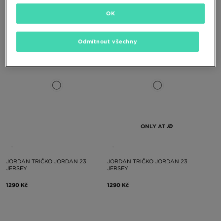
HOODRICH TRIČKO PACE
NIKE TRIČKO K NK DRI-FIT
OVERSIZED MESH JERSEY
ACADEMY 25
OK
1090 Kč
490 Kč
Odmítnout všechny
ONLY AT
JORDAN TRIČKO JORDAN 23
JORDAN TRIČKO JORDAN 23
JERSEY
JERSEY
1290 Kč
1290 Kč