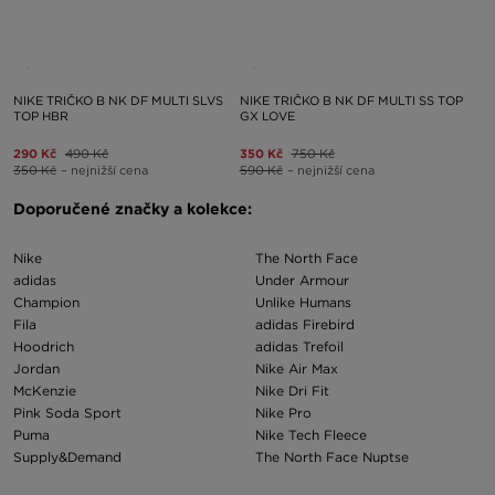
NIKE TRIČKO B NK DF MULTI SLVS
NIKE TRIČKO B NK DF MULTI SS TOP
TOP HBR
GX LOVE
290 Kč
490 Kč
350 Kč
750 Kč
350 Kč
– nejnižší cena
590 Kč
– nejnižší cena
Doporučené značky a kolekce:
Nike
The North Face
adidas
Under Armour
Champion
Unlike Humans
Fila
adidas Firebird
Hoodrich
adidas Trefoil
Jordan
Nike Air Max
McKenzie
Nike Dri Fit
Pink Soda Sport
Nike Pro
Puma
Nike Tech Fleece
Supply&Demand
The North Face Nuptse