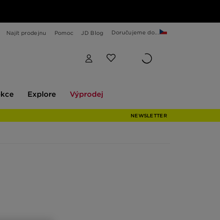
Doručujeme do...
Najít prodejnu
Pomoc
JD Blog
Explore
Výprodej
ekce
Explore
Výprodej
NEWSLETTER