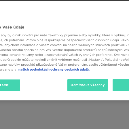
 Vaše údaje
 aby bylo nakupování pro naše zákazníky příjemné a aby výrobky, které si vybírají, 
jejich potřebám. Přitom plně respektujeme bezpečnost všech osobních údajů. Klikn
e, abychom informace o Vašem chování na našich webových stránkách používali k 
vaného obsahu speciálně pro Vás, včetně doporučení produktů přizpůsobených Va
sonalizované reklamy nebo k zapamatování vašich vybraných preferencí. Své rozho
ouborů cookie můžete kdykoli změnit výběrem možnosti „Nastavit“. Pokud si nepřej
vané nabídky produktů přizpůsobené Vašim preferencím, zvolte „Odmítnout všechny
naleznete v
našich podmínkách ochrany osobních údajů.
tavit
Odmítnout všechny