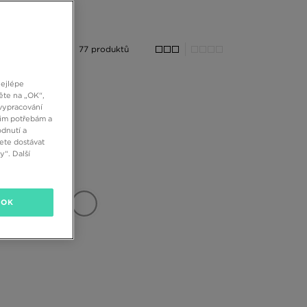
77 produktů
nejlépe
ěte na „OK“,
vypracování
šim potřebám a
dnutí a
ete dostávat
“. Další
OK