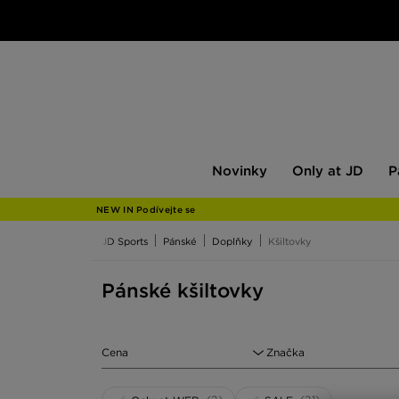
Novinky
Only
Pán
Novinky
Only at JD
P
at
JD
NEW IN Podívejte se
JD Sports
Pánské
Doplňky
Kšiltovky
Pánské kšiltovky
Cena
Značka