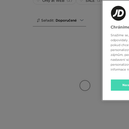
(2)
(21)
Only at WEB
SALE
Seřadit:
Doporučené
Chráníme
Snažíme se,
odpovídaly 
pokud chcet
personalizo
zájmům, per
nastavení s
personalizo
informace 
Nas