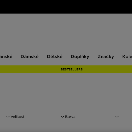
ské
Dámské
Dětské
Doplňky
Značky
ánské
Dámské
Dětské
Doplňky
Značky
Kol
BESTSELLERS
Velikost
Barva