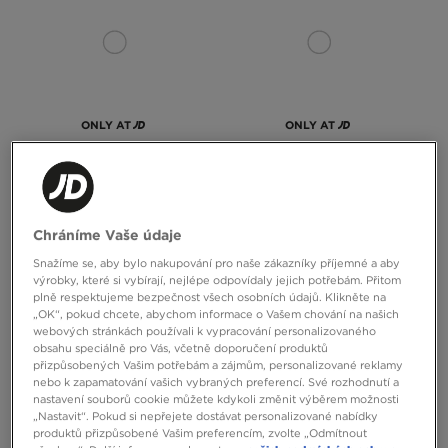
ONLY AT
ONLY AT
ADIDAS TRIČKO CS BD
ADIDAS TRIČKO VARSITY TEE
Chráníme Vaše údaje
949 Kč
999 Kč
Snažíme se, aby bylo nakupování pro naše zákazníky příjemné a aby
výrobky, které si vybírají, nejlépe odpovídaly jejich potřebám. Přitom
plně respektujeme bezpečnost všech osobních údajů. Klikněte na
„OK“, pokud chcete, abychom informace o Vašem chování na našich
webových stránkách používali k vypracování personalizovaného
obsahu speciálně pro Vás, včetně doporučení produktů
přizpůsobených Vašim potřebám a zájmům, personalizované reklamy
nebo k zapamatování vašich vybraných preferencí. Své rozhodnutí a
nastavení souborů cookie můžete kdykoli změnit výběrem možnosti
„Nastavit“. Pokud si nepřejete dostávat personalizované nabídky
produktů přizpůsobené Vašim preferencím, zvolte „Odmítnout