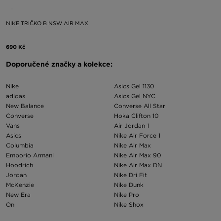
NIKE TRIČKO B NSW AIR MAX
690 Kč
Doporučené značky a kolekce:
Nike
Asics Gel 1130
adidas
Asics Gel NYC
New Balance
Converse All Star
Converse
Hoka Clifton 10
Vans
Air Jordan 1
Asics
Nike Air Force 1
Columbia
Nike Air Max
Emporio Armani
Nike Air Max 90
Hoodrich
Nike Air Max DN
Jordan
Nike Dri Fit
McKenzie
Nike Dunk
New Era
Nike Pro
On
Nike Shox
Puma
Nike Tech Fleece