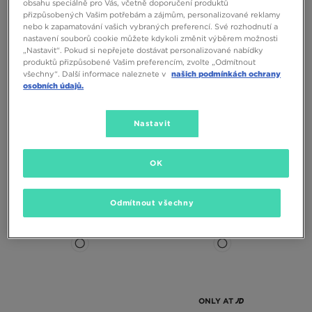
obsahu speciálně pro Vás, včetně doporučení produktů
přizpůsobených Vašim potřebám a zájmům, personalizované reklamy
nebo k zapamatování vašich vybraných preferencí. Své rozhodnutí a
nastavení souborů cookie můžete kdykoli změnit výběrem možnosti
„Nastavit“. Pokud si nepřejete dostávat personalizované nabídky
produktů přizpůsobené Vašim preferencím, zvolte „Odmítnout
všechny“. Další informace naleznete v
našich podmínkách ochrany
ONLY AT
ONLY AT
osobních údajů.
Nastavit
ADIDAS TRIČKO OVERSIZE
NIKE TRIČKO NSW ESSENTIALS
FOOTBALL
BOXY
890 Kč
990 Kč
OK
Odmítnout všechny
ONLY AT