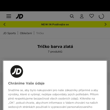
NEW IN Podívejte se
JD Sports
Oblečení
Trička
Tričko barva zlatá
7 produktů
Seřadit:
Doporučené
Filtrovat
1
Zlatá
Vybrané:
Smazat vše
Chráníme Vaše údaje
Snažíme se, aby bylo nakupování pro naše zákazníky příjemné a aby
výrobky, které si vybírají, nejlépe odpovídaly jejich potřebám. Přitom
plně respektujeme bezpečnost všech osobních údajů. Klikněte na
„OK“, pokud chcete, abychom informace o Vašem chování na našich
webových stránkách používali k vypracování personalizovaného