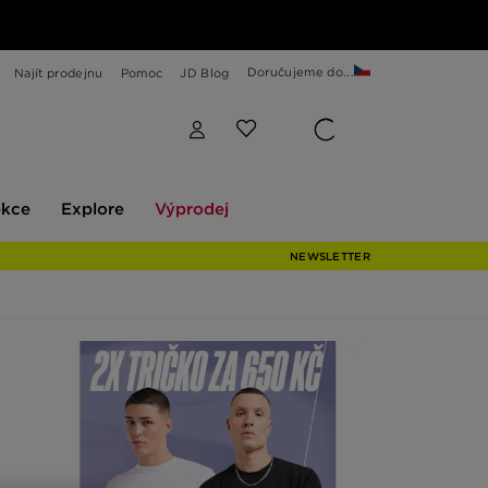
Doručujeme do...
Najít prodejnu
Pomoc
JD Blog
Explore
Výprodej
ekce
Explore
Výprodej
NEWSLETTER
m,