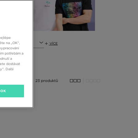
nejlépe
t
ěte na „OK“,
VÍCE
vypracování
šim potřebám a
dnutí a
ete dostávat
“. Další
23 produktů
OK