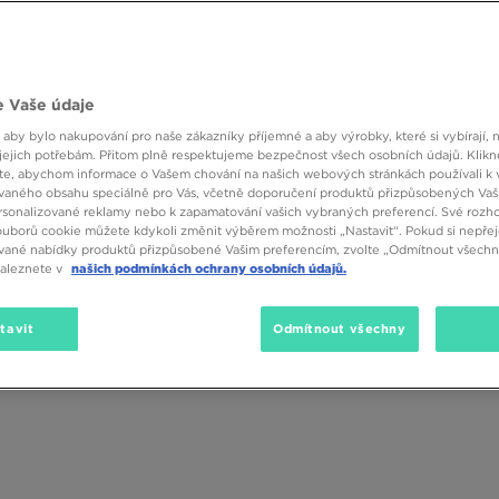
 Vaše údaje
 aby bylo nakupování pro naše zákazníky příjemné a aby výrobky, které si vybírají, 
Pohlaví
Značka
Velikos
jejich potřebám. Přitom plně respektujeme bezpečnost všech osobních údajů. Klikn
e, abychom informace o Vašem chování na našich webových stránkách používali k 
vaného obsahu speciálně pro Vás, včetně doporučení produktů přizpůsobených Va
sonalizované reklamy nebo k zapamatování vašich vybraných preferencí. Své rozho
(0)
SALE
ouborů cookie můžete kdykoli změnit výběrem možnosti „Nastavit“. Pokud si nepřej
vané nabídky produktů přizpůsobené Vašim preferencím, zvolte „Odmítnout všechny
naleznete v
našich podmínkách ochrany osobních údajů.
tavit
Odmítnout všechny