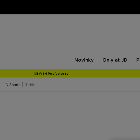
Novinky
Only
Pán
Novinky
Only at JD
P
at
JD
NEW IN Podívejte se
JD Sports
T-shirt
T-shirt
2 TRIČKA ZA 650 Kč
V sadě ušetříte. Přidejte do košíku 2 trička z vy
basic a mnohem více. Prohlédněte si nabídku značek