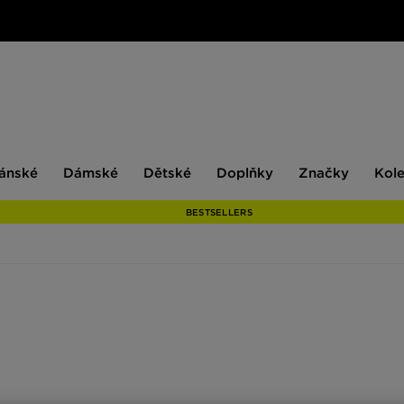
ské
Dámské
Dětské
Doplňky
Značky
ánské
Dámské
Dětské
Doplňky
Značky
Kol
BESTSELLERS
braných modelů a objednejte obě za 650 Kč. Trička na trénink, s potiske
, jako je McKenzie. Akce platí do odvolání.