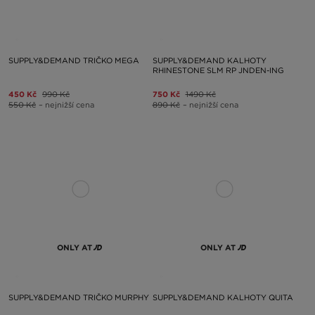
SUPPLY&DEMAND TRIČKO MEGA
SUPPLY&DEMAND KALHOTY
RHINESTONE SLM RP JNDEN-ING
450 Kč
990 Kč
750 Kč
1490 Kč
550 Kč
– nejnižší cena
890 Kč
– nejnižší cena
ONLY AT
ONLY AT
SUPPLY&DEMAND TRIČKO MURPHY
SUPPLY&DEMAND KALHOTY QUITA