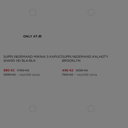
ONLY AT
SUPPLY&DEMAND MIKINA S KAPUCÍ
SUPPLY&DEMAND KALHOTY
SHARD HD BLK-BLK
BROOKLYN
990 Kč
1790 Kč
490 Kč
1290 Kč
1390 Kč
– nejnižší cena
750 Kč
– nejnižší cena