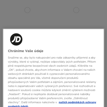
ONLY AT
ONLY AT
SUPPLY&DEMAND BUNDA LONG
SUPPLY&DEMAND DŽÍNY ONNI
PARKA COMMAND WJACKET
Chráníme Vaše údaje
Snažíme se, aby bylo nakupování pro naše zákazníky příjemné a aby
2890 Kč
1690 Kč
výrobky, které si vybírají, nejlépe odpovídaly jejich potřebám. Přitom
plně respektujeme bezpečnost všech osobních údajů. Klikněte na
„OK“, pokud chcete, abychom informace o Vašem chování na našich
webových stránkách používali k vypracování personalizovaného
obsahu speciálně pro Vás, včetně doporučení produktů
přizpůsobených Vašim potřebám a zájmům, personalizované reklamy
nebo k zapamatování vašich vybraných preferencí. Své rozhodnutí a
nastavení souborů cookie můžete kdykoli změnit výběrem možnosti
„Nastavit“. Pokud si nepřejete dostávat personalizované nabídky
produktů přizpůsobené Vašim preferencím, zvolte „Odmítnout
všechny“. Další informace naleznete v
našich podmínkách ochrany
osobních údajů.
ONLY AT
ONLY AT