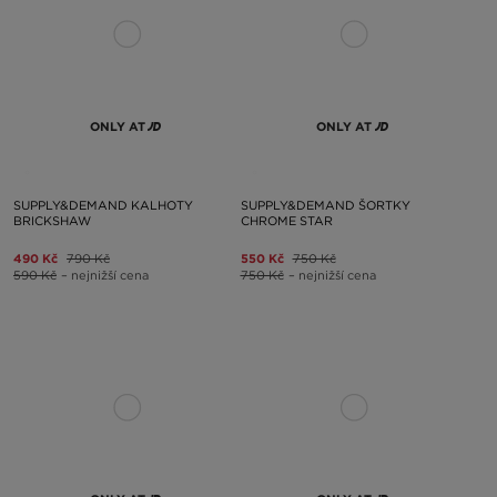
ONLY AT
ONLY AT
SUPPLY&DEMAND KALHOTY
SUPPLY&DEMAND ŠORTKY
BRICKSHAW
CHROME STAR
490 Kč
790 Kč
550 Kč
750 Kč
590 Kč
– nejnižší cena
750 Kč
– nejnižší cena