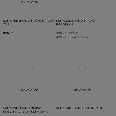
ONLY AT
SUPPLY&DEMAND TRIČKO HARLYN
SUPPLY&DEMAND TRIČKO
TOP
BROOKLYN
890 Kč
390 Kč
790 Kč
490 Kč
– nejnižší cena
ONLY AT
ONLY AT
SUPPLY&DEMAND MIKINA
SUPPLY&DEMAND KALHOTY DUST
ROZEPÍNACÍ S KAPUCÍ ATOMIC