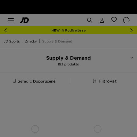
NEW IN Podívejte se
JD Sports
Značky
Supply & Demand
Supply & Demand
193 produktů
Seřadit:
Doporučené
Filtrovat