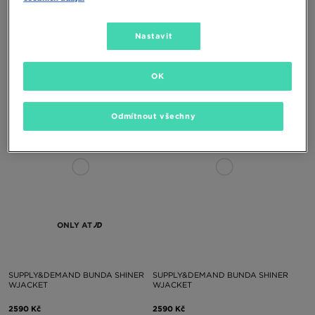
Nastavit
SUPPLY&DEMAND ŠORTKY DENIM
SUPPLY&DEMAND DŽÍNY ONNI
ZIVEN
OK
750 Kč
1790 Kč
Odmítnout všechny
ONLY AT
SUPPLY&DEMAND BUNDA SHINER
SUPPLY&DEMAND BUNDA SHINER
WJACKET
WJACKET
2590 Kč
2590 Kč