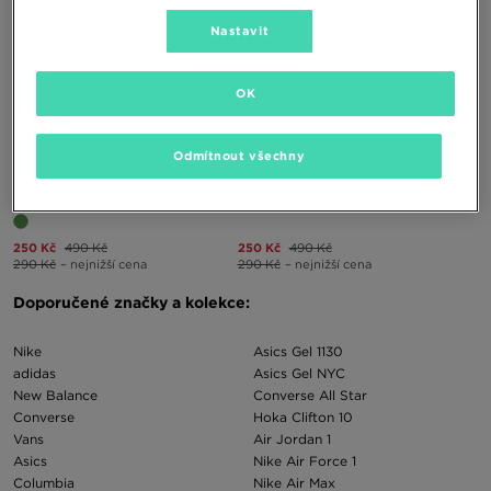
Nastavit
OK
ONLY AT
Odmítnout všechny
PINK&SODA TRIČKO WORLD
PINK&SODA TRIČKO STRAWBERRY
250 Kč
490 Kč
250 Kč
490 Kč
290 Kč
– nejnižší cena
290 Kč
– nejnižší cena
Doporučené značky a kolekce:
Nike
Asics Gel 1130
adidas
Asics Gel NYC
New Balance
Converse All Star
Converse
Hoka Clifton 10
Vans
Air Jordan 1
Asics
Nike Air Force 1
Columbia
Nike Air Max