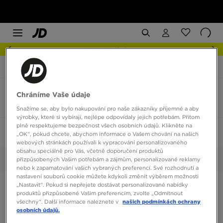
NEW IN Podívejte se
JD Sports
Oblečení
Trička
Pink Soda Tričko
Chráníme Vaše údaje
2 produkty
Snažíme se, aby bylo nakupování pro naše zákazníky příjemné a aby
výrobky, které si vybírají, nejlépe odpovídaly jejich potřebám. Přitom
plně respektujeme bezpečnost všech osobních údajů. Klikněte na
Seřadit:
Doporučené
Filtrovat
1
„OK“, pokud chcete, abychom informace o Vašem chování na našich
webových stránkách používali k vypracování personalizovaného
obsahu speciálně pro Vás, včetně doporučení produktů
Pink Soda
přizpůsobených Vašim potřebám a zájmům, personalizované reklamy
Vybrané:
Smazat vše
nebo k zapamatování vašich vybraných preferencí. Své rozhodnutí a
nastavení souborů cookie můžete kdykoli změnit výběrem možnosti
„Nastavit“. Pokud si nepřejete dostávat personalizované nabídky
produktů přizpůsobené Vašim preferencím, zvolte „Odmítnout
všechny“. Další informace naleznete v
našich podmínkách ochrany
osobních údajů.