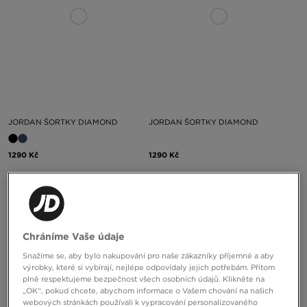
JORDAN ŠORTKY DIAMOND
JORDAN ŠORTKY DIAMOND
1290 Kč
1290 Kč
Chráníme Vaše údaje
Snažíme se, aby bylo nakupování pro naše zákazníky příjemné a aby
výrobky, které si vybírají, nejlépe odpovídaly jejich potřebám. Přitom
plně respektujeme bezpečnost všech osobních údajů. Klikněte na
„OK“, pokud chcete, abychom informace o Vašem chování na našich
webových stránkách používali k vypracování personalizovaného