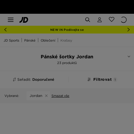
NEW IN Podívejte se
JD Sports
Pánské
Oblečení
Kraťasy
Pánské šortky Jordan
23 produktů
Seřadit:
Doporučené
Filtrovat
1
Jordan
Vybrané:
Smazat vše