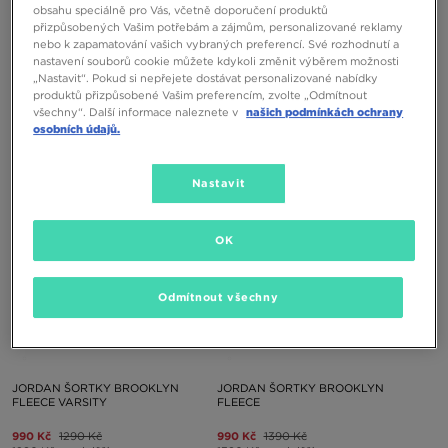
obsahu speciálně pro Vás, včetně doporučení produktů
přizpůsobených Vašim potřebám a zájmům, personalizované reklamy
nebo k zapamatování vašich vybraných preferencí. Své rozhodnutí a
JORDAN ŠORTKY SPORT DIAMOND
JORDAN ŠORTKY BROOKLYN
nastavení souborů cookie můžete kdykoli změnit výběrem možnosti
„Nastavit“. Pokud si nepřejete dostávat personalizované nabídky
produktů přizpůsobené Vašim preferencím, zvolte „Odmítnout
990 Kč
1290 Kč
750 Kč
1290 Kč
všechny“. Další informace naleznete v
našich podmínkách ochrany
1290 Kč
– nejnižší cena
1290 Kč
– nejnižší cena
osobních údajů.
Nastavit
OK
Odmítnout všechny
ONLY AT
ONLY AT
JORDAN ŠORTKY BROOKLYN
JORDAN ŠORTKY BROOKLYN
FLEECE VARSITY
FLEECE
990 Kč
1290 Kč
990 Kč
1390 Kč