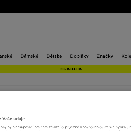
ské
Dámské
Dětské
Doplňky
Značky
ánské
Dámské
Dětské
Doplňky
Značky
Kol
BESTSELLERS
 Vaše údaje
 aby bylo nakupování pro naše zákazníky příjemné a aby výrobky, které si vybírají, 