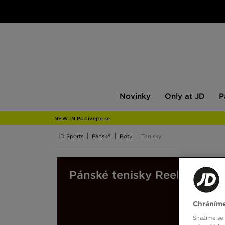
Novinky
Only
Pán
Novinky
Only at JD
P
at
JD
NEW IN Podívejte se
JD Sports
Pánské
Boty
Tenisky
Pánské tenisky Reebok
Chráníme
Snažíme se,