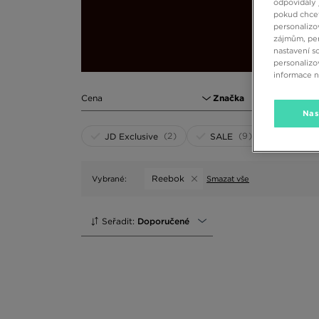
odpovídaly 
pokud chcet
personalizo
zájmům, per
nastavení s
personalizo
informace 
Cena
Značka
1
Nas
(2)
(9)
JD Exclusive
SALE
Reebok
Vybrané:
Smazat vše
Seřadit:
Doporučené