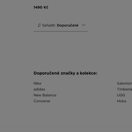
1490 Kč
Seřadit:
Doporučené
Doporučené značky a kolekce:
Nike
Salomo
adidas
Timberl
New Balance
UGG
Converse
Hoka
Vans
adidas 
Asics
adidas C
Birkenstock
adidas G
Champion
adidas S
Crocs
adidas 