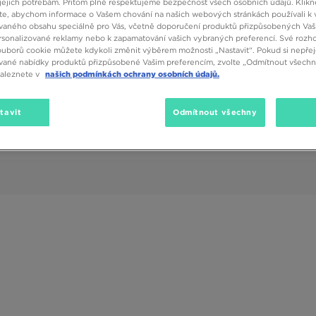
jejich potřebám. Přitom plně respektujeme bezpečnost všech osobních údajů. Klikn
e, abychom informace o Vašem chování na našich webových stránkách používali k 
vaného obsahu speciálně pro Vás, včetně doporučení produktů přizpůsobených Va
sonalizované reklamy nebo k zapamatování vašich vybraných preferencí. Své rozho
ouborů cookie můžete kdykoli změnit výběrem možnosti „Nastavit“. Pokud si nepřej
vané nabídky produktů přizpůsobené Vašim preferencím, zvolte „Odmítnout všechny
naleznete v
našich podmínkách ochrany osobních údajů.
Velikost
Barva
Druh
tavit
Odmítnout všechny