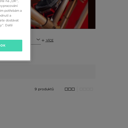
ěte na „OK“,
vypracování
šim potřebám a
dnutí a
ete dostávat
“. Další
VÍCE
OK
9 produktů