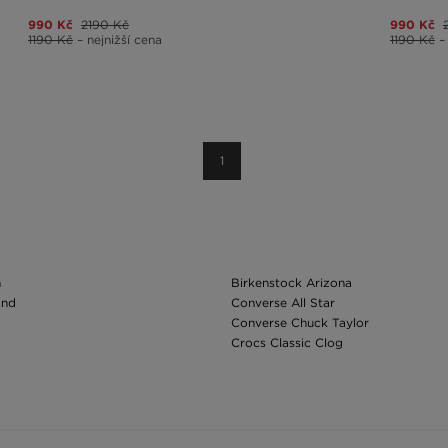
990 Kč
2190 Kč
990 Kč
1190 Kč
– nejnižší cena
1190 Kč
–
1
n
Birkenstock Arizona
and
Converse All Star
Converse Chuck Taylor
Crocs Classic Clog
Campus
Hoka Clifton 10
limacool 1
Air Jordan 1
azelle
Nike Air Force 1
pezial
Nike Air Max
Muenchen
Nike Air Max 90