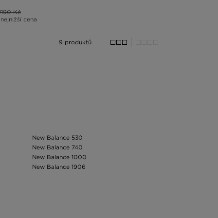
2190 Kč
 nejnižší cena
9 produktů
New Balance 530
New Balance 740
New Balance 1000
New Balance 1906
New Balance 9060
On Cloud 6
On Cloudsurfer
Puma Speedcat
Reebok Classic