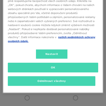
plně respektujeme bezpečnost všech osobních údajů. Klikněte na
„OK“, pokud chcete, abychom informace o Vašem chování na našich
webových stránkách používali k vypracování personalizovaného
obsahu speciálně pro Vás, včetně doporučení produktů
přizpůsobených Vašim potřebám a zájmům, personalizované reklamy
nebo k zapamatování vašich vybraných preferencí. Své rozhodnutí a
nastavení souborů cookie můžete kdykoli změnit výběrem možnosti
„Nastavit“. Pokud si nepřejete dostávat personalizované nabídky
produktů přizpůsobené Vašim preferencím, zvolte „Odmítnout
všechny“. Další informace naleznete v
našich podmínkách ochrany
osobních údajů.
Nastavit
JORDAN AIR 1 MID
JORDAN AIR 1 MID
OK
3490 Kč
3490 Kč
Odmítnout všechny