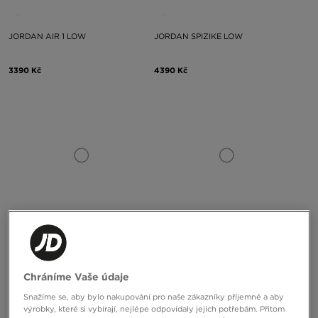
JORDAN AIR 1 LOW
JORDAN SPIZIKE LOW
3390 Kč
4390 Kč
JORDAN AIR 1 MID
AIR JORDAN 3 RETRO OG
Chráníme Vaše údaje
Snažíme se, aby bylo nakupování pro naše zákazníky příjemné a aby
3490 Kč
5290 Kč
výrobky, které si vybírají, nejlépe odpovídaly jejich potřebám. Přitom