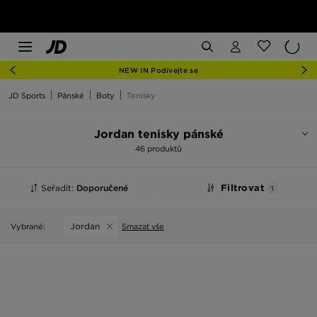
NEW IN Podívejte se
JD Sports
Pánské
Boty
Tenisky
Jordan tenisky pánské
46 produktů
Seřadit:
Doporučené
Filtrovat
1
Jordan
Vybrané:
Smazat vše