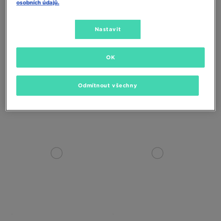
osobních údajů.
Nastavit
OK
ON CLOUDSURFER NEXT
ON CLOUDSURFER NEXT
Odmítnout všechny
3390 Kč
4190 Kč
3390 Kč
4390 Kč
4190 Kč
– nejnižší cena
4390 Kč
– nejnižší cena