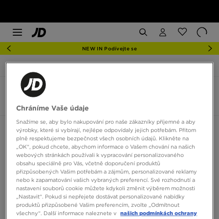
NEW IN Podívejte se
JD Sports
On Cloudsurfer Next
On Cloudsurfer Next
6 produktů
Chráníme Vaše údaje
Snažíme se, aby bylo nakupování pro naše zákazníky příjemné a aby
Seřadit:
Doporučené
Filtrovat
výrobky, které si vybírají, nejlépe odpovídaly jejich potřebám. Přitom
plně respektujeme bezpečnost všech osobních údajů. Klikněte na
„OK“, pokud chcete, abychom informace o Vašem chování na našich
webových stránkách používali k vypracování personalizovaného
obsahu speciálně pro Vás, včetně doporučení produktů
přizpůsobených Vašim potřebám a zájmům, personalizované reklamy
nebo k zapamatování vašich vybraných preferencí. Své rozhodnutí a
nastavení souborů cookie můžete kdykoli změnit výběrem možnosti
„Nastavit“. Pokud si nepřejete dostávat personalizované nabídky
produktů přizpůsobené Vašim preferencím, zvolte „Odmítnout
všechny“. Další informace naleznete v
našich podmínkách ochrany