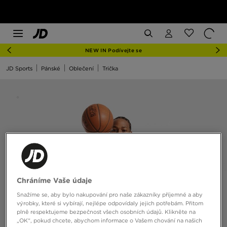
NEW IN Podívejte se
JD Sports
Pánské
Oblečení
Trička
Chráníme Vaše údaje
Snažíme se, aby bylo nakupování pro naše zákazníky příjemné a aby
výrobky, které si vybírají, nejlépe odpovídaly jejich potřebám. Přitom
plně respektujeme bezpečnost všech osobních údajů. Klikněte na
„OK“, pokud chcete, abychom informace o Vašem chování na našich