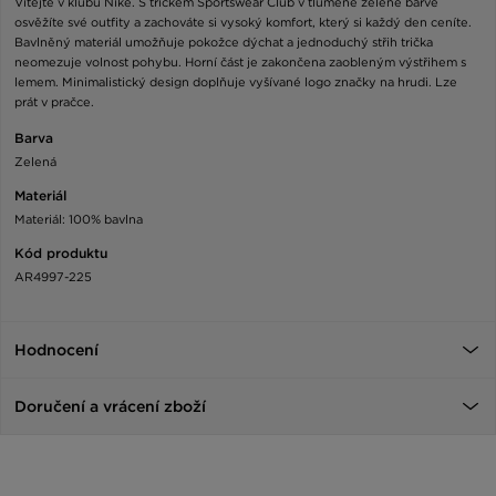
Vítejte v klubu Nike. S tričkem Sportswear Club v tlumené zelené barvě
osvěžíte své outfity a zachováte si vysoký komfort, který si každý den ceníte.
Bavlněný materiál umožňuje pokožce dýchat a jednoduchý střih trička
neomezuje volnost pohybu. Horní část je zakončena zaobleným výstřihem s
lemem. Minimalistický design doplňuje vyšívané logo značky na hrudi. Lze
prát v pračce.
Barva
Zelená
Materiál
Materiál: 100% bavlna
Kód produktu
AR4997-225
Hodnocení
Doručení a vrácení zboží