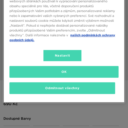
webových stránkách používali k vypracování personalizovaného
obsahu speciálně pro Vás, včetně doporučení produktů
přizpůsobených Vašim potřebám a zájmům, personalizované reklamy
nebo k zapamatování vašich vybraných preferencí. Své rozhodnutí a
nastavení souborů cookie můžete kdykoli změnit výběrem možnosti
„Nastavit“. Pokud si nepřejete dostávat personalizované nabídky
produktů přizpůsobené Vašim preferencím, zvolte „Odmítnout
všechny“. Další informace naleznete v
našich podmínkách ochrany
osobních údajů.
Nastavit
OK
1/5
NIKE TRIČKO SPORTSWEAR CLUB
Odmítnout všechny
690 Kč
Dostupné Barvy